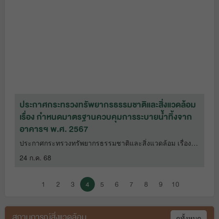
กระทรวงทรัพยากรธรรมชาติและสิ่ง
แวดล้อม (ทส.) และกระทรวงมหาดไทย
(มท.) ผนึกกำลังจัดการขยะอาหาร เพื่อ
สภาพสิ่งแวดล้อมที่ดีและลดก๊าซเรือน
กระจก ที่ส่งผลต่อการเปลี่ยนแปลงสภาพ
ภูมิอากาศ
17 พ.ย. 66
ม
ประกาศกระทรวงทรัพยากรธรรมชาติและสิ่งแวดล้อม
ต
โครงการกล่องยูเอชที รีไซเคิลได้
13 พ.ย.
66
เรื่อง กำหนดมาตรฐานควบคุมการระบายน้ำทิ้งจาก
เ
อาคารฯ พ.ศ. 2567
ห
ประกาศกระทรวงทรัพยากรธรรมชาติและสิ่งแวดล้อม เรื่อง
ต
รับบริจาคอะลูมิเนียม เพื่อสนับสนุนมูลนิธิ
ฯ
กำหนดมาตรฐานควบคุมการระบายน้ำทิ้งจากอาคารฯ พ.ศ.
แ
ขาเทียมในสมเด็จพระศรีนครินทราบรม
24 ก.ค. 68
1
2567
ราชชนนี
23 มี.ค. 66
1
2
3
4
5
6
7
8
9
10
สถานการณ์สิ่งแวดล้อม
ดูทั้งหมด