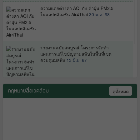
ความแตกต่างค่า AQI กับ ค่่าฝุ่น PM2.5
ในแอปพลิเคชัน Air4Thai
30 ม.ค. 68
ฝุ่นPM2.5 กับแอปพลิเคชัน Air4Thai
4
ธ.ค. 67
รายงานฉบับสมบูรณ์ โครงการจัดทำ
เฝ้าระวังช่วงฝุ่น pm2.5
27 พ.ย. 66
แผนการแก้ไขปัญหามลพิษในพื้นที่เขต
ควบคุมมลพิษ
13 มิ.ย. 67
กฎหมายสิ่งแวดล้อม
ดูทั้งหมด
คู่มือแนวทางการจัดการขยะมูลฝอยใน
สถานการณ์เหตุเพลิงไหม้ ภาวะอุทกภัย
และพิบัติภัยธรรมชาติ
13 ก.พ. 67
คู่มือ ป้องกันน้ำท่วมระบบบำบัดน้ำเสีย ปี
2562
13 ก.พ. 67