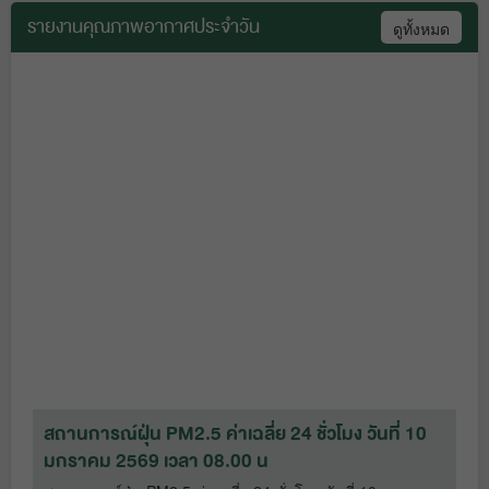
รายงานคุณภาพอากาศประจำวัน
ดูทั้งหมด
ตรวจแนะนำการดูแลแหล่งน้ำดิบสำหรับ
ผลิตน้ำประปาหมู่บ้าน
19 ธ.ค. 68
สถานการณ์ฝุ่นละออง PM2.5 ค่าเฉลี่ย
เดือนมิถุนายน 2568
2 ก.ย. 68
ร่วมกิจกรรมรณรงค์ประชาสัมพันธ์การ
ป้องกัน แก้ไขปัญหาไฟป่า และหมอกควัน
สถานการณ์ฝุ่นละออง PM2.5 ค่าเฉลี่ย
ในพื้นที่อุทยานแห่งชาติเฉลิมพระเกียรติ
เดือนพฤษภาคม 2568
6 มิ.ย. 68
ไทยประจัน จังหวัดราชบุรี
19 ธ.ค. 68
สถานการณ์ฝุ่นละออง PM2.5 ค่าเฉลี่ย
ร่วมประชุมปฐมนิเทศโครงการทางหลวง
เดือนเมษายน 2568
8 พ.ค. 68
พิเศษระหว่างเมืองหมายเลข 82 ช่วง
บ้านแพ้ว-ปากท่อ
19 ธ.ค. 68
สถานการณ์ฝุ่น PM2.5 ค่าเฉลี่ย 24 ชั่วโมง วันที่ 10
ส
มกราคม 2569 เวลา 08.00 น
ม
สถานการณ์ฝุ่นละออง PM2.5 ค่าเฉลี่ย