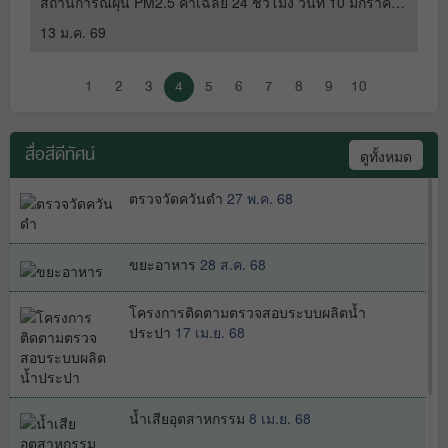
ม
สถานการณ์ฝุ่น PM2.5 ค่าเฉลี่ย 24 ชั่วโมง วันที่ 10 มกราคม
ส
เดือนมีนาคม 2568
9 เม.ย. 68
2569 เวลา 08.00 น
2
13 ม.ค. 69
9
1
2
3
4
5
6
7
8
9
10
สถานการณ์ฝุ่นละออง PM2.5 ค่าเฉลี่ย
เดือนกุมภาพันธ์ 2568
12 มี.ค. 68
สื่อสีดีทัศน์
ดูทั้งหมด
ตรวจวัดควันดำ
27 พ.ค. 68
สถานการณ์ฝุ่นละออง PM2.5 ค่าเฉลี่ย
เดือนมกราคม 2568
11 ก.พ. 68
ขยะอาหาร
28 ส.ค. 68
โครงการติดตามตรวจสอบระบบผลิตน้ำ
ประปา
17 เม.ย. 68
น้ำเสียอุตสาหกรรม
8 เม.ย. 68