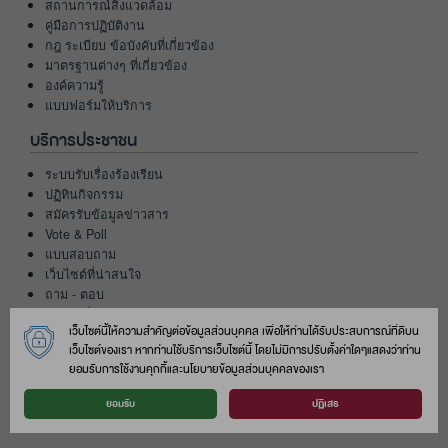
สถานการณ์สิ่งแวดล้อม
คู่มือการปฏิบัติงาน
กฎ ระเบียบ ข้อบังคับที่เกี่ยวข้อง
มาตรฐานต่างๆ ที่เกี่ยวข้อง
องค์ความรู้
แบบฟอร์มให้บริการ
บริการประชาชน
ระบบรับเรื่องร้องเรียน
ปฏิทินกิจกรรม
สมัครรับข้อมูลข่าวสาร
Vote & Poll
แบบสอบถาม
เว็บไซต์ที่น่าสนใจ
ถาม - ตอบ
คำถามที่พบบ่อย
เว็บไซต์นี้ให้ความสำคัญต่อข้อมูลส่วนบุคคล เพื่อให้ท่านได้รับประสบการณ์ที่ดีบน
ติดต่อเรา
เว็บไซต์ของเรา หากท่านใช้บริการเว็บไซต์นี้ โดยไม่มีการปรับตั้งค่าใดๆแสดงว่าท่าน
ยอมรับการใช้งานคุกกี้และนโยบายข้อมูลส่วนบุคคลของเรา
แผนที่หน่วยงาน
เส้นทางการเดินทาง
ยอมรับ
ปฏิเสธ