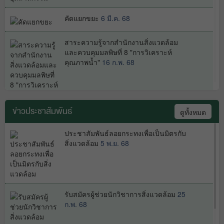
คัดแยกขยะ
6 มี.ค. 68
สาระความรู้จากสำนักงานสิ่งแวดล้อม
และควบคุมมลพิษที่ 8 "การวิเคราะห์
คุณภาพน้ำ"
16 ก.พ. 68
ข่าวประชาสัมพันธ์
ดูทั้งหมด
อบรมพัฒนาศักยภาพเครือข่ายในการ
จัดการ ฝุ่น PM2.5 เพื่อลดมลพิษทาง
ประชาสัมพันธ์ลอยกระทงเพื่อเป็นมิตรกับ
อากาศ
16 ก.พ. 68
สิ่งแวดล้อม
5 พ.ย. 68
ปฏิบัติการนำร่องลดการเผาในที่โล่งและ
รับสมัครผู้ช่วยนักวิชาการสิ่งแวดล้อม
25
แนวทางการป้องกัน แก้ไข ปัญหาฝุ่น
ก.พ. 68
PM2.5
20 ธ.ค. 67