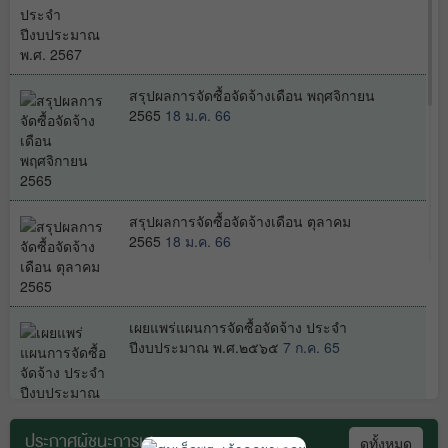
ไดรับการคัดเลือก และสาระสำคัญของ
สัญญาหรือข้อตกลงเป็นหนังสือประจำ
ไตรมาสที่ ๑ เดือน ตุลาคม พ.ศ.๒๕๖๕ ถึง
เดือน ธันวาคม พ.ศ. ๒๕๖๔
25 ม.ค. 65
สรุปผลการจัดซื้อจัดจ้างเดือน พฤศจิกายน
2565
18 ม.ค. 66
ประกวดราคาซื้อครุภัณฑ์ยานพาหนะและ
ขอส่ง ประจำปีงบประมาณ ๒๕๖๕
รายการ ชุดรถตรวจสอบฉุกเฉิน ๕ ประตู
ขับเคลื่อน ๔ ล้อ จำนวน ๑ ชุด ครั้งที่ ๒
ด้วยวิธีประกวดราคาอิเล็กทรอนิกส์(e-
สรุปผลการจัดซื้อจัดจ้างเดือน ตุลาคม
bidding)
21 ม.ค. 65
2565
18 ม.ค. 66
จ้างซ่อมแซมรถยนต์ส่วนราชการ
หมายเลขทะเบียน กบ.765 รบ. ประจำ
เผยแพร่แผนการจัดซื้อจัดจ้าง ประจำ
ปีงบประมาณ ๒๕๖๕
19 ม.ค. 65
ปีงบประมาณ พ.ศ.๒๕๖๕
7 ก.ค. 65
ประกาศผู้ชนะการเสนอราคา
ยกเลิกประกาศ ประกวดราคาซื้อครุภัณฑ์
ดูทั้งหมด