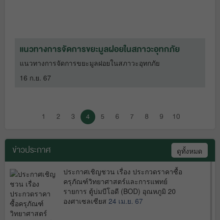
แนวทางการจัดการขยะมูลฝอยในสภาวะอุทกภัย
ก
แนวทางการจัดการขยะมูลฝอยในสภาวะอุทกภัย
ก
ย
16 ก.ย. 67
1
1
2
3
4
5
6
7
8
9
10
ข่าวประกาศ
ดูทั้งหมด
ประกาศเชิญชวน เรื่อง ประกวดราคาซื้อ
ครุภัณฑ์วิทยาศาสตร์และการแพทย์
รายการ ตู้บ่มบีโอดี (BOD) อุณหภูมิ 20
องศาเซลเซียส
24 เม.ย. 67