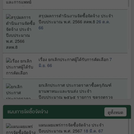
สรุปผลการดำนินงานจัดซื้อจัดจ้าง ประจำ
ปีงบประมาณ พ.ศ. 2566 สคพ.8
26 ต.ค.
66
เรื่อง ยกเลิกประกาศผู้ได้รับการคัดเลือก
7
มิ.ย. 66
ยกเลิกประกาศ ประกวดราคาซื้อครุภัณฑ์
ยานพาหนะและขนส่ง ประจำ
ปีงบประมาณ ๒๕๖๕ รายการ ชุดรถตรวจ
สอบฉุกเฉิน ๕ ประตู ขับเคลื่อน ๔ ล้อ
จำนวน ๑ ชุด ครั้งที่ ๒ ด้วยวิธีประกวด
แผนการจัดซื้อจัดจ้าง
ดูทั้งหมด
ราคาอิเล็กทรอนิกส์(e-bidding)
8 ก.พ. 65
แผนเผยแพร่การจัดซื้อจัดจ้าง ประจำ
ประกาศผลผู้ชนะการจัดซื้อจัดจ้างหรือผู้
ปีงบประมาณ พ.ศ. 2567
18 มี.ค. 67