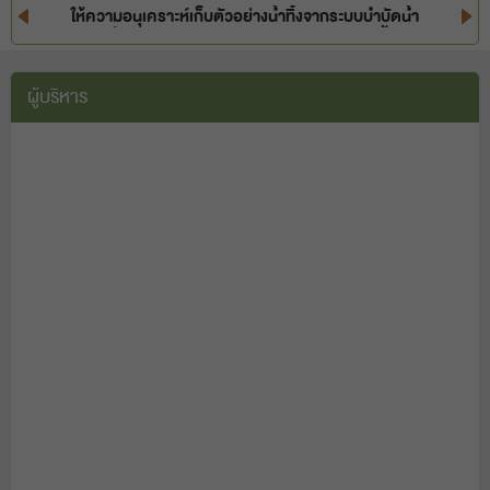
ให้ความอนุเคราะห์เก็บตัวอย่างน้ำทิ้งจากระบบบำบัดน้ำ
เสีย เพื่อตรวจสอบประสิทธิภาพของระบบบำบัดน้ำเสีย
เรือนจำกลางจังหวัดเพชรบุรี
ผู้บริหาร