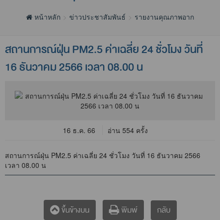
หน้าหลัก
ข่าวประชาสัมพันธ์
รายงานคุณภาพอากาศประจำ
สถานการณ์ฝุ่น PM2.5 ค่าเฉลี่ย 24 ชั่วโมง วันที่
16 ธันวาคม 2566 เวลา 08.00 น
16 ธ.ค. 66
อ่าน 554 ครั้ง
สถานการณ์ฝุ่น PM2.5 ค่าเฉลี่ย 24 ชั่วโมง วันที่ 16 ธันวาคม 2566
เวลา 08.00 น
กลับ
ขึ้นข้างบน
พิมพ์