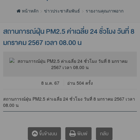
หน้าหลัก
ข่าวประชาสัมพันธ์
รายงานคุณภาพอากาศประจำ
สถานการณ์ฝุ่น PM2.5 ค่าเฉลี่ย 24 ชั่วโมง วันที่ 8
มกราคม 2567 เวลา 08.00 น
8 ม.ค. 67
อ่าน 504 ครั้ง
สถานการณ์ฝุ่น PM2.5 ค่าเฉลี่ย 24 ชั่วโมง วันที่ 8 มกราคม 2567 เวลา
08.00 น
กลับ
ขึ้นข้างบน
พิมพ์