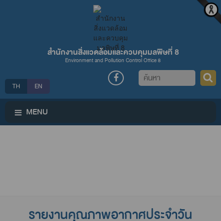
สำนักงานสิ่งแวดล้อมและควบคุมมลพิษที่ 8
Environment and Pollution Control Office 8
ค้นหา
TH
EN
MENU
รายงานคุณภาพอากาศประจำวัน