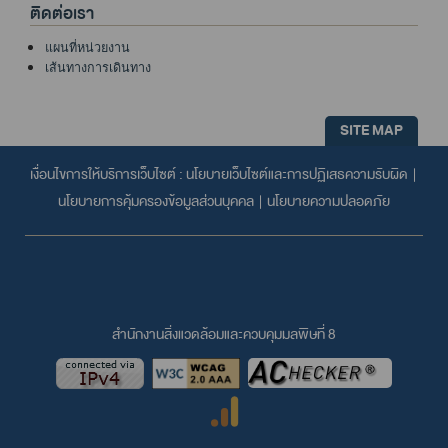
ติดต่อเรา
แผนที่หน่วยงาน
เส้นทางการเดินทาง
SITE MAP
เงื่อนไขการให้บริการเว็บไซต์ :
นโยบายเว็บไซต์และการปฏิเสธความรับผิด
|
นโยบายการคุ้มครองข้อมูลส่วนบุคคล
|
นโยบายความปลอดภัย
สำนักงานสิ่งแวดล้อมและควบคุมมลพิษที่ 8