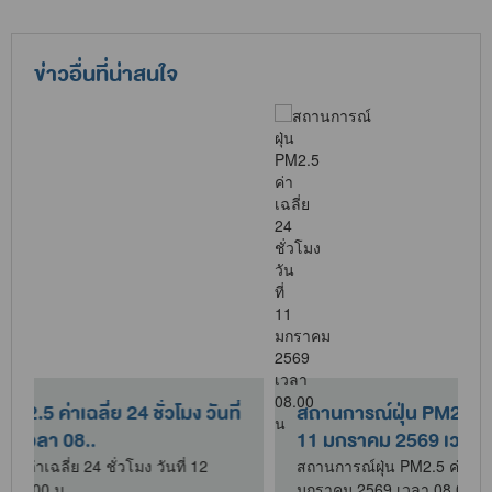
ข่าวอื่นที่น่าสนใจ
่
สถานการณ์ฝุ่น PM2.5 ค่าเฉลี่ย 24 ชั่วโมง วันที่
11 มกราคม 2569 เวลา 08..
สถานการณ์ฝุ่น PM2.5 ค่าเฉลี่ย 24 ชั่วโมง วันที่ 11
มกราคม 2569 เวลา 08.00 น