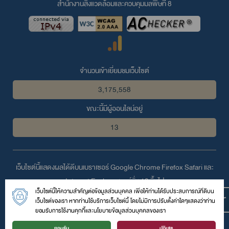
สำนักงานสิ่งแวดล้อมและควบคุมมลพิษที่ 8
จำนวนเข้าเยี่ยมชมเว็บไซต์
3,175,558
ขณะนี้มีผู้ออนไลน์อยู่
13
เว็บไซต์นี้แสดงผลได้ดีบนเบราเซอร์
Google Chrome
Firefox
Safari
และ
Internet Explorer
เวอร์ชั่น 10 ขึ้นไป
เว็บไซต์นี้ให้ความสำคัญต่อข้อมูลส่วนบุคคล เพื่อให้ท่านได้รับประสบการณ์ที่ดีบน
© 2559 สงวนลิขสิทธิ์ตามพระราชบัญญัติลิขสิทธิ์โดย สำนักงานสิ่ง
เว็บไซต์ของเรา หากท่านใช้บริการเว็บไซต์นี้ โดยไม่มีการปรับตั้งค่าใดๆแสดงว่าท่าน
แวดล้อมและควบคุมมลพิษที่ 8
ยอมรับการใช้งานคุกกี้และนโยบายข้อมูลส่วนบุคคลของเรา
126 ถนนสมบูรณ์กุล ตำบลหน้าเมือง อำเภอเมือง จังหวัดราชบุรี 70000
ยอมรับ
ปฏิเสธ