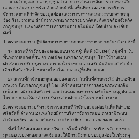
นางสาวกุลลดา เอกบุญชู ผู้อำนวยการส่วนการจัดการกากของเสีย
และสารอันตราย พร้อมด้วยเจ้าหน้าที่ลงพื้นที่ตรวจสอบการบริหาร
จัดการสถานที่กำจัดขยะมูลฝอย และมาตรการลดผลกระทบกจากเหตุ
ร้องเรียน ร่วมกับ สำนักงานทรัพยากรธรรมชาติและสิ่งแวดล้อมจังหวัด
กาญจนบุรี และองค์การบริหารส่วนตำบลในพื้นที่ โดยมีรายละเอียด
ดังนี้
1. ตรวจสอบการปฏิบัติตามมาตรการลดผลกระทบจากเหตุร้องเรียน ดังนี้
1) สถานที่กำจัดขยะมูลฝอยแบบรวมกลุ่มพื้นที่ (Cluster) กลุ่มที่ 1 ใน
พื้นที่ตำบลแก่งเสี้ยน อำเภอเมือง จังหวัดกาญจนบุรี โดยให้วางแผน
ดำเนินการปรับปรุงรางรวบรวมน้ำชะขยะและเสริมคันดินบ่อบำบัดน้ำ
เสีย เพื่อป้องกันน้ำชะขยะไหลไหลากออกสู่พื้นที่ภายนอก
2) สถานที่กำจัดขยะมูลฝอยของเอกชน ในพื้นที่ตำบลวังไผ่ อำเภอห้วย
กระเจา จังหวัดกาญจนบุรี โดยให้กำหนดมาตรการลดผลกระทบกลิ่น
เหม็นอย่างมีประสิทธิภาพ และกำหนดมาตรการรองรับในช่วงฤดูฝนและ
ให้รายงายผลให้องค์การบริหารส่วนตำบลวังไผ่ทราบเป็นระยะ
2. ตรวจสอบการบริหารจัดการสถานที่กำจัดขยะมูลฝอยในพื้นที่อำเภอ
ศรีสวัสดิ์ จำนวน 2 แห่ง โดยมีการบริหารจัดการแบบเตาเผามีระบบ
กำจัดมลพิษทางอากาศ และการบริหารจัดการแบบเทกองกลางแจ้ง
ทั้งนี้ ให้ข้อเสนอแนะทางวิชาการในพื้นที่ที่มีการบริหารจัดการขยะ
มูลฝอยแบบเทกองกลางแจ้ง และให้มีการฝังกลบขยะมูลฝอยในช่วงฤดู