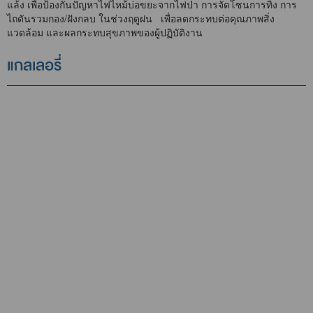
แล้ง เพื่อป้องกันปัญหาไฟไหม้บ่อขยะจากไฟป่า การจัดโซนการทิ้ง การ
ไถดันรวมกอง/ฝังกลบ ในช่วงฤดูฝน เพื่อลดกระทบต่อคุณภาพสิ่ง
แวดล้อม และผลกระทบสุขภาพของผู้ปฏิบัติงาน
แกลเลอรี่