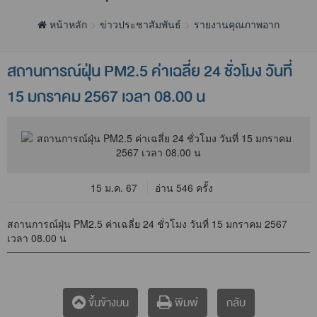
หน้าหลัก
ข่าวประชาสัมพันธ์
รายงานคุณภาพอากาศประจำ
สถานการณ์ฝุ่น PM2.5 ค่าเฉลี่ย 24 ชั่วโมง วันที่
15 มกราคม 2567 เวลา 08.00 น
15 ม.ค. 67
อ่าน 546 ครั้ง
สถานการณ์ฝุ่น PM2.5 ค่าเฉลี่ย 24 ชั่วโมง วันที่ 15 มกราคม 2567
เวลา 08.00 น
กลับ
ขึ้นข้างบน
พิมพ์