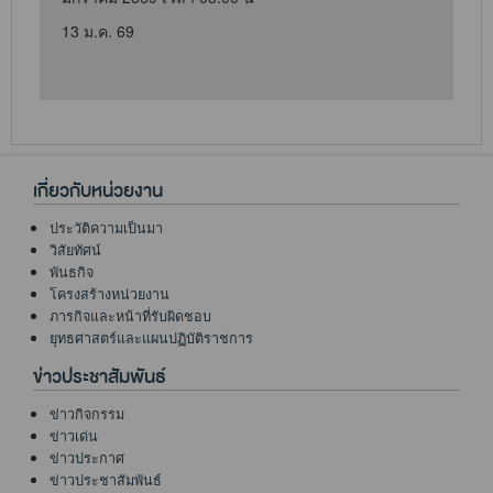
13 ม.ค. 69
เกี่ยวกับหน่วยงาน
ประวัติความเป็นมา
วิสัยทัศน์
พันธกิจ
โครงสร้างหน่วยงาน
ภารกิจและหน้าที่รับผิดชอบ
ยุทธศาสตร์และแผนปฏิบัติราชการ
ข่าวประชาสัมพันธ์
ข่าวกิจกรรม
ข่าวเด่น
ข่าวประกาศ
ข่าวประชาสัมพันธ์