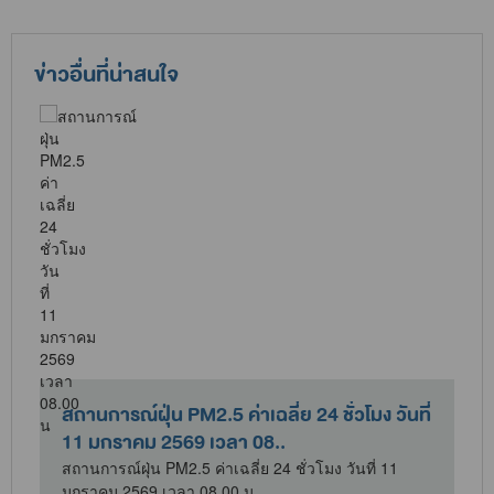
ข่าวอื่นที่น่าสนใจ
่
สถานการณ์ฝุ่น PM2.5 ค่าเฉลี่ย 24 ชั่วโมง วันที่
11 มกราคม 2569 เวลา 08..
สถานการณ์ฝุ่น PM2.5 ค่าเฉลี่ย 24 ชั่วโมง วันที่ 11
มกราคม 2569 เวลา 08.00 น