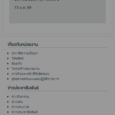
69
13 ม.ค. 69
เกี่ยวกับหน่วยงาน
ประวัติความเป็นมา
วิสัยทัศน์
พันธกิจ
โครงสร้างหน่วยงาน
ภารกิจและหน้าที่รับผิดชอบ
ยุทธศาสตร์และแผนปฏิบัติราชการ
ข่าวประชาสัมพันธ์
ข่าวกิจกรรม
ข่าวเด่น
ข่าวประกาศ
ข่าวประชาสัมพันธ์