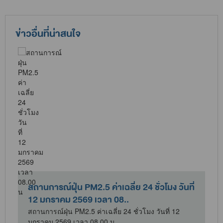
ข่าวอื่นที่น่าสนใจ
์ฝุ่น PM2.5 ค่าเฉลี่ย 24 ชั่วโมง วันที่
สถานการณ์ฝุ่น PM
าคม 2569 เวลา 08..
11 มกราคม 2569
ฝุ่น PM2.5 ค่าเฉลี่ย 24 ชั่วโมง วันที่ 12
สถานการณ์ฝุ่น PM2.5
2569 เวลา 08.00 น
มกราคม 2569 เวลา