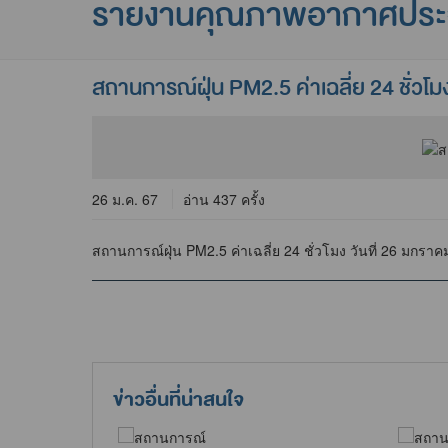
รายงานคุณภาพอากาศประ
สถานการณ์ฝุ่น PM2.5 ค่าเฉลี่ย 24 ชั่วโ
26 ม.ค. 67
อ่าน 437 ครั้ง
สถานการณ์ฝุ่น PM2.5 ค่าเฉลี่ย 24 ชั่วโมง วันที่ 26 มกรา
ข่าวอื่นที่น่าสนใจ