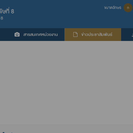
ขนาดอักษร
ก
ษที่ 8
 8
สารสนเทศหน่วยงาน
ข่าวประชาสัมพันธ์