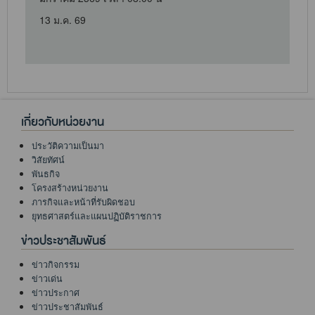
13 ม.ค. 69
เกี่ยวกับหน่วยงาน
ประวัติความเป็นมา
วิสัยทัศน์
พันธกิจ
โครงสร้างหน่วยงาน
ภารกิจและหน้าที่รับผิดชอบ
ยุทธศาสตร์และแผนปฏิบัติราชการ
ข่าวประชาสัมพันธ์
ข่าวกิจกรรม
ข่าวเด่น
ข่าวประกาศ
ข่าวประชาสัมพันธ์