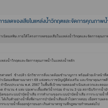
ารลดของเสียในแหล่งน้ำวิกฤตและจัดการคุณภาพน้ำ
หล่งน้ำวิกฤตและจัดการคุณภาพน้ำในแหล่งน้ำหลัก
าสตร์ ช้างปลิว นักวิชาการสิ่งแวดล้อมชำนาญการ พร้อมด้วยเจ้าหน้าที
ำเนิดมลพิษตามมาตรา 69 แห่งพระราชบัญญัติส่งเสริม และรักษาคุณภาพสิ
ะจำปีงบประมาณ พ.ศ. 2567 ในพื้นที่เป้าหมายคลองดำเนินสะดวกและคลองส
น 4 แห่ง บ่อเพาะเลี้ยงสัตว์น้ำกร่อย จำนวน 3 บ่อ สถานีบริการน้ำมันเ
ชนิดของระบบบำบัดน้ำเสีย การทำงานของระบบบำบัดน้ำเสีย การระบายน้ำทิ
 ได้เก็บตัวอย่างน้ำทิ้งที่ผ่านการบำบัดน้ำเสียแล้วไปตรวจสอบ เมื่อทรา
ารระบายน้ำทิ้งออกสู่ภายนอก เกินค่ามาตรฐานที่กฎหมายกำหนดต่อไป