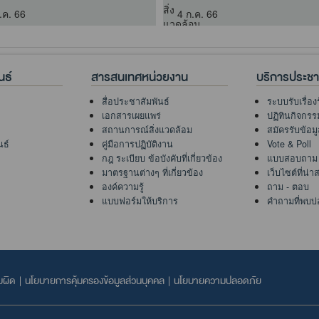
.ค. 66
4 ก.ค. 66
นธ์
สารสนเทศหน่วยงาน
บริการประช
สื่อประชาสัมพันธ์
ระบบรับเรื่อง
เอกสารเผยแพร่
ปฏิทินกิจกรร
สถานการณ์สิ่งแวดล้อม
สมัครรับข้อม
นธ์
คู่มือการปฏิบัติงาน
Vote & Poll
กฎ ระเบียบ ข้อบังคับที่เกี่ยวข้อง
แบบสอบถาม
มาตรฐานต่างๆ ที่เกี่ยวข้อง
เว็บไซต์ที่น่
องค์ความรู้
ถาม - ตอบ
แบบฟอร์มให้บริการ
คำถามที่พบบ่
บผิด
|
นโยบายการคุ้มครองข้อมูลส่วนบุคคล
|
นโยบายความปลอดภัย