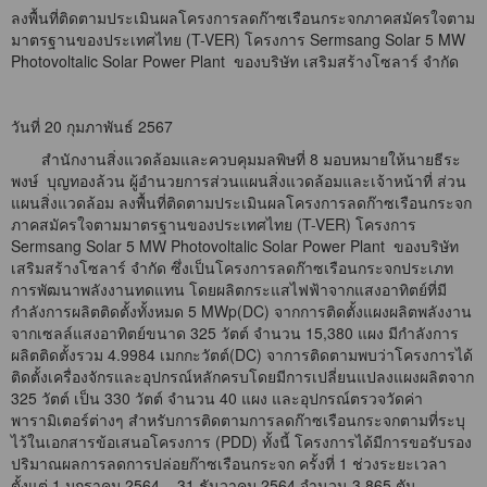
ลงพื้นที่ติดตามประเมินผลโครงการลดก๊าซเรือนกระจกภาคสมัครใจตาม
มาตรฐานของประเทศไทย (T-VER) โครงการ Sermsang Solar 5 MW
Photovoltalic Solar Power Plant ของบริษัท เสริมสร้างโซลาร์ จำกัด
วันที่ 20 กุมภาพันธ์ 2567
สำนักงานสิ่งแวดล้อมและควบคุมมลพิษที่ 8 มอบหมายให้นายธีระ
พงษ์ บุญทองล้วน ผู้อำนวยการส่วนแผนสิ่งแวดล้อมและเจ้าหน้าที่ ส่วน
แผนสิ่งแวดล้อม ลงพื้นที่ติดตามประเมินผลโครงการลดก๊าซเรือนกระจก
ภาคสมัครใจตามมาตรฐานของประเทศไทย (T-VER) โครงการ
Sermsang Solar 5 MW Photovoltalic Solar Power Plant ของบริษัท
เสริมสร้างโซลาร์ จำกัด ซึ่งเป็นโครงการลดก๊าซเรือนกระจกประเภท
การพัฒนาพลังงานทดแทน โดยผลิตกระแสไฟฟ้าจากแสงอาทิตย์ที่มี
กำลังการผลิตติดตั้งทั้งหมด 5 MWp(DC) จากการติดตั้งแผงผลิตพลังงาน
จากเซลล์แสงอาทิตย์ขนาด 325 วัตต์ จำนวน 15,380 แผง มีกำลังการ
ผลิตติดตั้งรวม 4.9984 เมกกะวัตต์(DC) จาการติดตามพบว่าโครงการได้
ติดตั้งเครื่องจักรและอุปกรณ์หลักครบโดยมีการเปลี่ยนแปลงแผงผลิตจาก
325 วัตต์ เป็น 330 วัตต์ จำนวน 40 แผง และอุปกรณ์ตรวจวัดค่า
พารามิเตอร์ต่างๆ สำหรับการติดตามการลดก๊าซเรือนกระจกตามที่ระบุ
ไว้ในเอกสารข้อเสนอโครงการ (PDD) ทั้งนี้ โครงการได้มีการขอรับรอง
ปริมาณผลการลดการปล่อยก๊าซเรือนกระจก ครั้งที่ 1 ช่วงระยะเวลา
ตั้งแต่ 1 มกราคม 2564 – 31 ธันวาคม 2564 จำนวน 3,865 ตัน