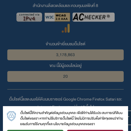
สำนักงานสิ่งแวดล้อมและควบคุมมลพิษที่ 8
จำนวนเข้าเยี่ยมชมเว็บไซต์
3,178,863
ขณะนี้มีผู้ออนไลน์อยู่
20
เว็บไซต์นี้แสดงผลได้ดีบนเบราเซอร์
Google Chrome
Firefox
Safari
และ
Internet Explorer
เวอร์ชั่น 10 ขึ้นไป
เว็บไซต์นี้ให้ความสำคัญต่อข้อมูลส่วนบุคคล เพื่อให้ท่านได้รับประสบการณ์ที่ดีบน
© 2559 สงวนลิขสิทธิ์ตามพระราชบัญญัติลิขสิทธิ์โดย สำนักงานสิ่ง
เว็บไซต์ของเรา หากท่านใช้บริการเว็บไซต์นี้ โดยไม่มีการปรับตั้งค่าใดๆแสดงว่าท่าน
แวดล้อมและควบคุมมลพิษที่ 8
ยอมรับการใช้งานคุกกี้และนโยบายข้อมูลส่วนบุคคลของเรา
126 ถนนสมบูรณ์กุล ตำบลหน้าเมือง อำเภอเมือง จังหวัดราชบุรี 70000