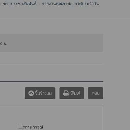
ข่าวประชาสัมพันธ์
รายงานคุณภาพอากาศประจำวัน
กลับ
ขึ้นข้างบน
พิมพ์