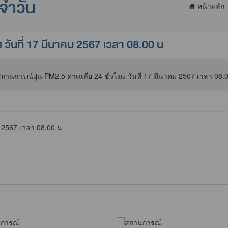
จำวัน
หน้าหลัก
ง วันที่ 17 มีนาคม 2567 เวลา 08.00 น
คม 2567 เวลา 08.00 น