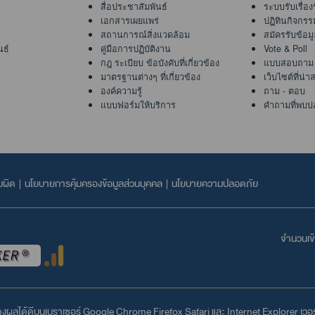
สื่อประชาสัมพันธ์
ระบบรับเรื่อง
เอกสารเผยแพร่
ปฏิทินกิจกรร
สถานการณ์สิ่งแวดล้อม
สมัครรับข้อม
นธ์
คู่มือการปฏิบัติงาน
Vote & Poll
กฎ ระเบียบ ข้อบังคับที่เกี่ยวข้อง
แบบสอบถาม
มาตรฐานต่างๆ ที่เกี่ยวข้อง
เว็บไซต์ที่น่
องค์ความรู้
ถาม - ตอบ
แบบฟอร์มให้บริการ
คำถามที่พบบ่
บผิด
|
นโยบายการคุ้มครองข้อมูลส่วนบุคคล
|
นโยบายความปลอดภัย
จำนวนเข้า
สดงผลได้ดีบนเบราเซอร์
Google Chrome
Firefox
Safari
และ
Internet Explorer
เวอร์