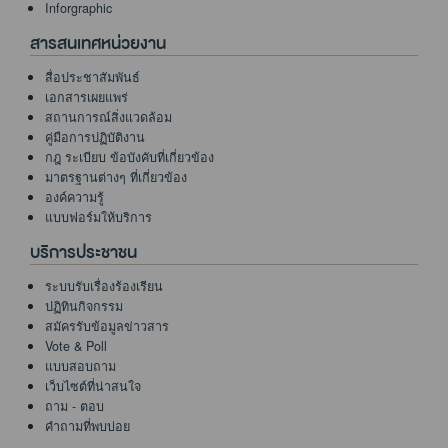
Inforgraphic
สารสนเทศหน่วยงาน
สื่อประชาสัมพันธ์
เอกสารเผยแพร่
สถานการณ์สิ่งแวดล้อม
คู่มือการปฏิบัติงาน
กฎ ระเบียบ ข้อบังคับที่เกี่ยวข้อง
มาตรฐานต่างๆ ที่เกี่ยวข้อง
องค์ความรู้
แบบฟอร์มให้บริการ
บริการประชาชน
ระบบรับเรื่องร้องเรียน
ปฏิทินกิจกรรม
สมัครรับข้อมูลข่าวสาร
Vote & Poll
แบบสอบถาม
เว็บไซต์ที่น่าสนใจ
ถาม - ตอบ
คำถามที่พบบ่อย