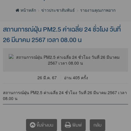
หน้าหลัก
ข่าวประชาสัมพันธ์
รายงานคุณภาพอากาศประจำ
สถานการณ์ฝุ่น PM2.5 ค่าเฉลี่ย 24 ชั่วโมง วันที่
26 มีนาคม 2567 เวลา 08.00 น
26 มี.ค. 67
อ่าน 405 ครั้ง
สถานการณ์ฝุ่น PM2.5 ค่าเฉลี่ย 24 ชั่วโมง วันที่ 26 มีนาคม 2567 เวลา
08.00 น
กลับ
ขึ้นข้างบน
พิมพ์