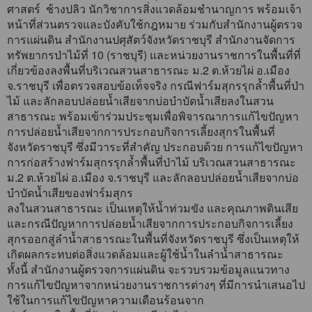
ศาสตร์ ช้างปลิว นักวิชาการสิ่งแวดล้อมชำนาญการ พร้อมเจ้า
หน้าที่ส่วนตรวจและบังคับใช้กฎหมาย ร่วมกับสำนักงานผู้ตรวจ
การแผ่นดิน สำนักงานปศุสัตว์จังหวัดราชบุรี สำนักงานจัดการ
ทรัพยากรป่าไม้ที่ 10 (ราชบุรี) และหน่วยงานราชการในพื้นที่ที่
เกี่ยวข้องลงพื้นที่บริเวณสวนสาธารณะ ม.2 ต.ห้วยไผ่ อ.เมือง
จ.ราชบุรี เพื่อตรวจสอบข้อเท็จจริง กรณีฟาร์มสุกรรุกล้ำพื้นที่ป่า
ไม้ และลักลอบปล่อยน้ำเสียจากบ่อบำบัดน้ำเสียลงในสวน
สาธารณะ พร้อมเข้าร่วมประชุมเพื่อพิจารณาการแก้ไขปัญหา
การปล่อยน้ำเสียจากการประกอบกิจการเลี้ยงสุกรในพื้นที่
จังหวัดราชบุรี ซึ่งมีวาระที่สำคัญ ประกอบด้วย การแก้ไขปัญหา
การก่อสร้างฟาร์มสุกรรุกล้ำพื้นที่ป่าไม้ บริเวณสวนสาธารณะ
ม.2 ต.ห้วยไผ่ อ.เมือง จ.ราชบุรี และลักลอบปล่อยน้ำเสียจากบ่อ
บำบัดน้ำเสียของฟาร์มสุกร
ลงในสวนสาธารณะ เป็นเหตุให้น้ำท่วมขัง และคุณภาพดินเสีย
และกรณีปัญหาการปล่อยน้ำเสียจากการประกอบกิจการเลี้ยง
สุกรออกสู่ลำน้ำสาธารณะในพื้นที่จังหวัดราชบุรี ซึ่งเป็นเหตุให้
เกิดผลกระทบต่อสิ่งแวดล้อมและผู้ใช้น้ำในลำน้ำสาธารณะ
ทั้งนี้ สำนักงานผู้ตรวจการแผ่นดิน จะรวบรวมข้อมูลแนวทาง
การแก้ไขปัญหาจากหน่วยงานราชการต่างๆ ที่มีการนำเสนอไป
ใช้ในการแก้ไขปัญหาความเดือนร้อนจาก