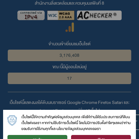
สำนักงานสิ่งแวดล้อมและควบคุมมลพิษที่ 8
จำนวนเข้าเยี่ยมชมเว็บไซต์
3,176,408
ขณะนี้มีผู้ออนไลน์อยู่
17
เว็บไซต์นี้แสดงผลได้ดีบนเบราเซอร์
Google Chrome
Firefox
Safari
และ
Internet Explorer
เวอร์ชั่น 10 ขึ้นไป
เว็บไซต์นี้ให้ความสำคัญต่อข้อมูลส่วนบุคคล เพื่อให้ท่านได้รับประสบการณ์ที่ดีบน
© 2559 สงวนลิขสิทธิ์ตามพระราชบัญญัติลิขสิทธิ์โดย สำนักงานสิ่ง
เว็บไซต์ของเรา หากท่านใช้บริการเว็บไซต์นี้ โดยไม่มีการปรับตั้งค่าใดๆแสดงว่าท่าน
แวดล้อมและควบคุมมลพิษที่ 8
ยอมรับการใช้งานคุกกี้และนโยบายข้อมูลส่วนบุคคลของเรา
126 ถนนสมบูรณ์กุล ตำบลหน้าเมือง อำเภอเมือง จังหวัดราชบุรี 70000