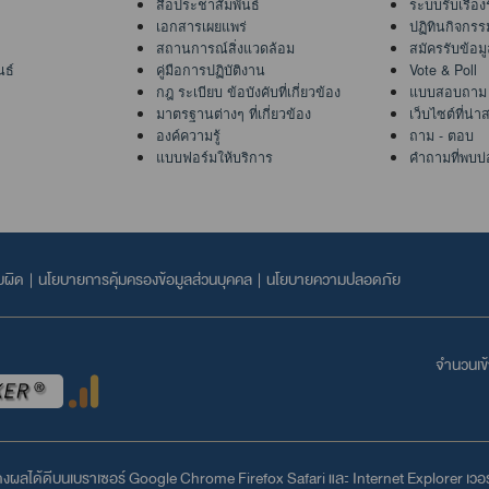
สื่อประชาสัมพันธ์
ระบบรับเรื่อง
เอกสารเผยแพร่
ปฏิทินกิจกรร
สถานการณ์สิ่งแวดล้อม
สมัครรับข้อม
นธ์
คู่มือการปฏิบัติงาน
Vote & Poll
กฎ ระเบียบ ข้อบังคับที่เกี่ยวข้อง
แบบสอบถาม
มาตรฐานต่างๆ ที่เกี่ยวข้อง
เว็บไซต์ที่น่
องค์ความรู้
ถาม - ตอบ
แบบฟอร์มให้บริการ
คำถามที่พบบ่
บผิด
|
นโยบายการคุ้มครองข้อมูลส่วนบุคคล
|
นโยบายความปลอดภัย
จำนวนเข้า
สดงผลได้ดีบนเบราเซอร์
Google Chrome
Firefox
Safari
และ
Internet Explorer
เวอร์