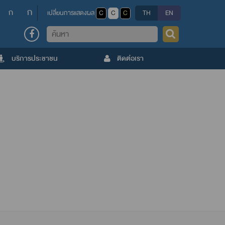
ก
ก
เปลี่ยนการแสดงผล
C
C
C
TH
EN
ค้นหา
บริการประชาชน
ติดต่อเรา