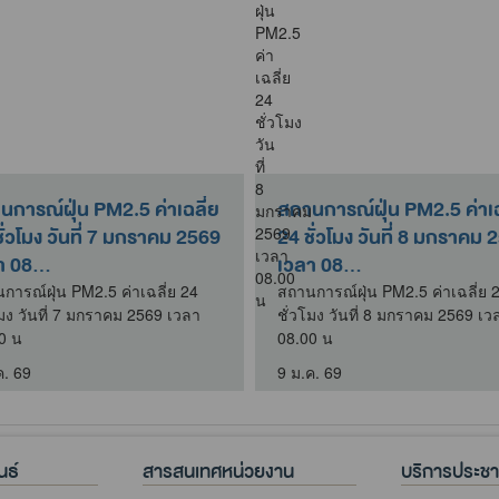
นการณ์ฝุ่น PM2.5 ค่าเฉลี่ย
สถานการณ์ฝุ่น PM2.5 ค่าเฉ
ั่วโมง วันที่ 7 มกราคม 2569
24 ชั่วโมง วันที่ 8 มกราคม 
 08...
เวลา 08...
การณ์ฝุ่น PM2.5 ค่าเฉลี่ย 24
สถานการณ์ฝุ่น PM2.5 ค่าเฉลี่ย 
โมง วันที่ 7 มกราคม 2569 เวลา
ชั่วโมง วันที่ 8 มกราคม 2569 เว
0 น
08.00 น
ค. 69
9 ม.ค. 69
นธ์
สารสนเทศหน่วยงาน
บริการประช