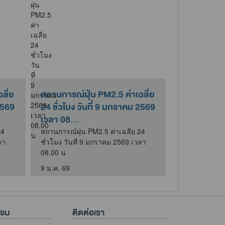
ลี่ย
สถานการณ์ฝุ่น PM2.5 ค่าเฉลี่ย
สถานการณ์ฝุ
2569
24 ชั่วโมง วันที่ 9 มกราคม 2569
24 ชั่วโมง ว
เวลา 08...
2569 เวลา 
24
สถานการณ์ฝุ่น PM2.5 ค่าเฉลี่ย 24
สถานการณ์ฝุ่น
ลา
ชั่วโมง วันที่ 9 มกราคม 2569 เวลา
ชั่วโมง วันที
08.00 น
08.00 น
9 ม.ค. 69
13 ม.ค. 69
าชน
ติดต่อเรา