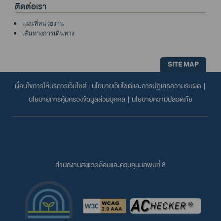
ติดต่อเรา
แผนที่หน่วยงาน
เส้นทางการเดินทาง
SITE MAP
เงื่อนไขการให้บริการเว็บไซต์ :
นโยบายเว็บไซต์และการปฏิเสธความรับผิด
|
นโยบายการคุ้มครองข้อมูลส่วนบุคคล
|
นโยบายความปลอดภัย
สำนักงานสิ่งแวดล้อมและควบคุมมลพิษที่ 8