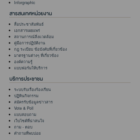
Inforgraphic
สารสนเทศหน่วยงาน
สื่อประชาสัมพันธ์
เอกสารเผยแพร่
สถานการณ์สิ่งแวดล้อม
คู่มือการปฏิบัติงาน
กฎ ระเบียบ ข้อบังคับที่เกี่ยวข้อง
มาตรฐานต่างๆ ที่เกี่ยวข้อง
องค์ความรู้
แบบฟอร์มให้บริการ
บริการประชาชน
ระบบรับเรื่องร้องเรียน
ปฏิทินกิจกรรม
สมัครรับข้อมูลข่าวสาร
Vote & Poll
แบบสอบถาม
เว็บไซต์ที่น่าสนใจ
ถาม - ตอบ
คำถามที่พบบ่อย