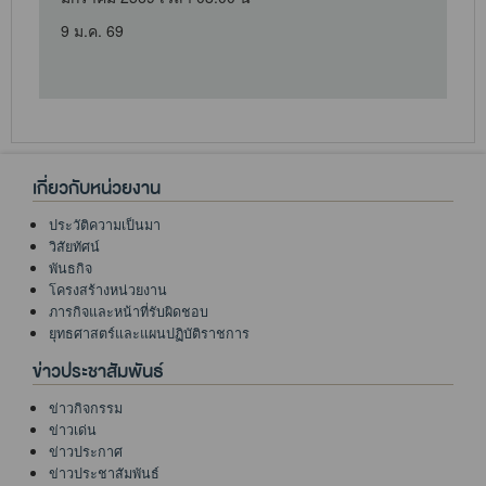
9 ม.ค. 69
เกี่ยวกับหน่วยงาน
ประวัติความเป็นมา
วิสัยทัศน์
พันธกิจ
โครงสร้างหน่วยงาน
ภารกิจและหน้าที่รับผิดชอบ
ยุทธศาสตร์และแผนปฏิบัติราชการ
ข่าวประชาสัมพันธ์
ข่าวกิจกรรม
ข่าวเด่น
ข่าวประกาศ
ข่าวประชาสัมพันธ์