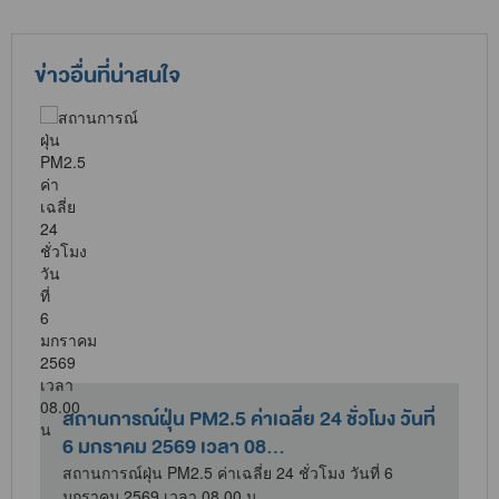
ข่าวอื่นที่น่าสนใจ
่
สถานการณ์ฝุ่น PM2.5 ค่าเฉลี่ย 24 ชั่วโมง วันที่
6 มกราคม 2569 เวลา 08...
สถานการณ์ฝุ่น PM2.5 ค่าเฉลี่ย 24 ชั่วโมง วันที่ 6
มกราคม 2569 เวลา 08.00 น