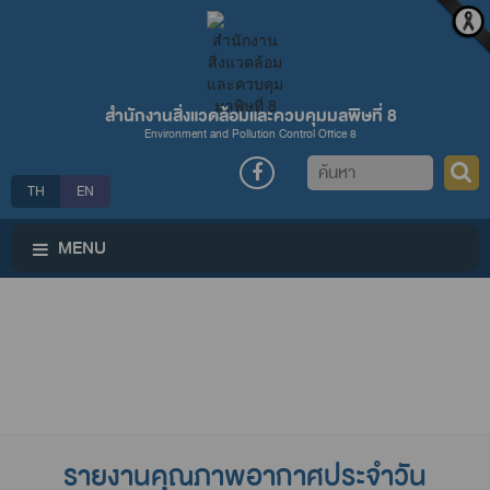
สำนักงานสิ่งแวดล้อมและควบคุมมลพิษที่ 8
Environment and Pollution Control Office 8
ค้นหา
TH
EN
MENU
รายงานคุณภาพอากาศประจำวัน