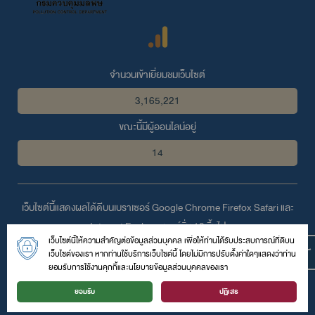
จำนวนเข้าเยี่ยมชมเว็บไซต์
3,165,221
ขณะนี้มีผู้ออนไลน์อยู่
14
เว็บไซต์นี้แสดงผลได้ดีบนเบราเซอร์
Google Chrome
Firefox
Safari
และ
Internet Explorer
เวอร์ชั่น 10 ขึ้นไป
เว็บไซต์นี้ให้ความสำคัญต่อข้อมูลส่วนบุคคล เพื่อให้ท่านได้รับประสบการณ์ที่ดีบน
© 2559 สงวนลิขสิทธิ์ตามพระราชบัญญัติลิขสิทธิ์โดย สำนักงานสิ่ง
เว็บไซต์ของเรา หากท่านใช้บริการเว็บไซต์นี้ โดยไม่มีการปรับตั้งค่าใดๆแสดงว่าท่าน
แวดล้อมและควบคุมมลพิษที่ 8
ยอมรับการใช้งานคุกกี้และนโยบายข้อมูลส่วนบุคคลของเรา
126 ถนนสมบูรณ์กุล ตำบลหน้าเมือง อำเภอเมือง จังหวัดราชบุรี 70000
ยอมรับ
ปฏิเสธ
โทรศัพท์ :
0-3232-7603
| โทรสาร : - | อีเมล์ :
epo08@pcd.go.th