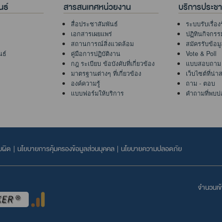
นธ์
สารสนเทศหน่วยงาน
บริการประช
สื่อประชาสัมพันธ์
ระบบรับเรื่อง
เอกสารเผยแพร่
ปฏิทินกิจกรร
สถานการณ์สิ่งแวดล้อม
สมัครรับข้อม
นธ์
คู่มือการปฏิบัติงาน
Vote & Poll
กฎ ระเบียบ ข้อบังคับที่เกี่ยวข้อง
แบบสอบถาม
มาตรฐานต่างๆ ที่เกี่ยวข้อง
เว็บไซต์ที่น่
องค์ความรู้
ถาม - ตอบ
แบบฟอร์มให้บริการ
คำถามที่พบบ่
บผิด
|
นโยบายการคุ้มครองข้อมูลส่วนบุคคล
|
นโยบายความปลอดภัย
จำนวนเข้า