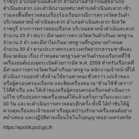
ราชบุรี อำเภอดำเนินสะดวก สำนักงานสาธารณสุขอำเภอ
ดำเนินสะดวก และสำนักงานเทศบาลตำบลดำเนินสะดวก เข้า
ร่วมลงพื้นที่ตรวจสอบเรื่องร้องเรียนกรณีการตรวจวัดควันดำ
บริเวณตลาดน้ำดำเนินสะดวก อำเภอดำเนินสะดวก จังหวัด
ราชบุรี จากการตรวจสอบเรือกล บริเวณตลาดน้ำดำเนินสะดวก
จำนวน 33 ลำ พบว่า มีค่าผลการตรวจวัดควันดำเกินมาตรฐาน
จำนวน 3 ลำ และมีค่าไม่เกินมาตรฐานที่กฎหมายกำหนด
จำนวน 30 ลำ ตามประกาศกระทรวงทรัพยากรธรรมชาติและ
สิ่งแวดล้อม เรื่อง กำหนดมาตรฐานค่าควันดำของเรือกลที่ใช้
เครื่องยนต์แบบจุดระเบิดด้วยการอัด พ.ศ. 2559 สำหรับเรือกลที่
มีค่าผลการตรวจวัดควันดำเกินมาตรฐาน พนักงานเจ้าหน้าที่ได้
ดำเนินการออกคำสั่งห้ามใช้ยานพาหนะชั่วคราว แก่เจ้าของ
หรือผู้ครอบครองเรือกล และติดเครื่องหมาย “ห้ามใช้ชั่วคราว”
ไว้ที่ตัวเรือ และให้เจ้าของหรือผู้ครอบครองเรือกลดำเนินการ
แก้ไข ปรับปรุงสภาพเครื่องยนต์ให้แล้วเสร็จภายในระยะเวลา
30 วัน และจะดำเนินการตรวจสอบอีกครั้ง ทั้งนี้ ได้กำชับให้ผู้
ควบคุมเรือและเจ้าของท่าเรือดูแลบำรุงรักษาเครื่องยนต์อย่าง
สม่ำเสมอ และปฏิบัติตามเงื่อนไขในใบอนุญาตอย่างเคร่งครัด
https://epo08.pcd.go.th