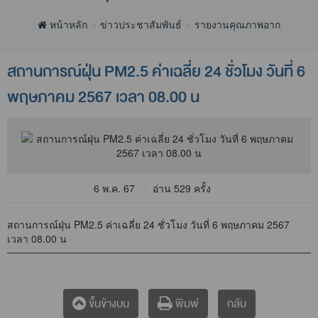
หน้าหลัก
ข่าวประชาสัมพันธ์
รายงานคุณภาพอากาศประจำ
สถานการณ์ฝุ่น PM2.5 ค่าเฉลี่ย 24 ชั่วโมง วันที่ 6
พฤษภาคม 2567 เวลา 08.00 น
6 พ.ค. 67
อ่าน 529 ครั้ง
สถานการณ์ฝุ่น PM2.5 ค่าเฉลี่ย 24 ชั่วโมง วันที่ 6 พฤษภาคม 2567
เวลา 08.00 น
กลับ
ขึ้นข้างบน
พิมพ์