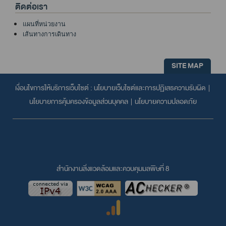
ติดต่อเรา
แผนที่หน่วยงาน
เส้นทางการเดินทาง
SITE MAP
เงื่อนไขการให้บริการเว็บไซต์ :
นโยบายเว็บไซต์และการปฏิเสธความรับผิด
|
นโยบายการคุ้มครองข้อมูลส่วนบุคคล
|
นโยบายความปลอดภัย
สำนักงานสิ่งแวดล้อมและควบคุมมลพิษที่ 8