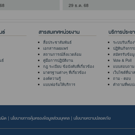
นธ์
สารสนเทศหน่วยงาน
บริการประช
สื่อประชาสัมพันธ์
ระบบรับเรื่อง
เอกสารเผยแพร่
ปฏิทินกิจกรร
สถานการณ์สิ่งแวดล้อม
สมัครรับข้อม
นธ์
คู่มือการปฏิบัติงาน
Vote & Poll
กฎ ระเบียบ ข้อบังคับที่เกี่ยวข้อง
แบบสอบถาม
มาตรฐานต่างๆ ที่เกี่ยวข้อง
เว็บไซต์ที่น่
องค์ความรู้
ถาม - ตอบ
แบบฟอร์มให้บริการ
คำถามที่พบบ่
บผิด
|
นโยบายการคุ้มครองข้อมูลส่วนบุคคล
|
นโยบายความปลอดภัย