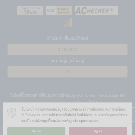
จำนวนเข้าเยี่ยมชมเว็บไซต์
3,161,850
ขณะนี้มีผู้ออนไลน์อยู่
15
เว็บไซต์นี้แสดงผลได้ดีบนเบราเซอร์
Google Chrome
Firefox
Safari
และ
Internet Explorer
เวอร์ชั่น 10 ขึ้นไป
เว็บไซต์นี้ให้ความสำคัญต่อข้อมูลส่วนบุคคล เพื่อให้ท่านได้รับประสบการณ์ที่ดีบน
© 2559 สงวนลิขสิทธิ์ตามพระราชบัญญัติลิขสิทธิ์โดย สำนักงานสิ่ง
เว็บไซต์ของเรา หากท่านใช้บริการเว็บไซต์นี้ โดยไม่มีการปรับตั้งค่าใดๆแสดงว่าท่าน
แวดล้อมและควบคุมมลพิษที่ 8
ยอมรับการใช้งานคุกกี้และนโยบายข้อมูลส่วนบุคคลของเรา
126 ถนนสมบูรณ์กุล ตำบลหน้าเมือง อำเภอเมือง จังหวัดราชบุรี 70000
ยอมรับ
ปฏิเสธ