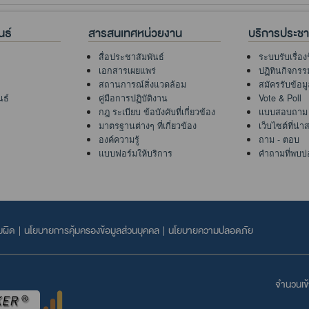
นธ์
สารสนเทศหน่วยงาน
บริการประช
สื่อประชาสัมพันธ์
ระบบรับเรื่อง
เอกสารเผยแพร่
ปฏิทินกิจกรร
สถานการณ์สิ่งแวดล้อม
สมัครรับข้อม
นธ์
คู่มือการปฏิบัติงาน
Vote & Poll
กฎ ระเบียบ ข้อบังคับที่เกี่ยวข้อง
แบบสอบถาม
มาตรฐานต่างๆ ที่เกี่ยวข้อง
เว็บไซต์ที่น่
องค์ความรู้
ถาม - ตอบ
แบบฟอร์มให้บริการ
คำถามที่พบบ่
บผิด
|
นโยบายการคุ้มครองข้อมูลส่วนบุคคล
|
นโยบายความปลอดภัย
จำนวนเข้า