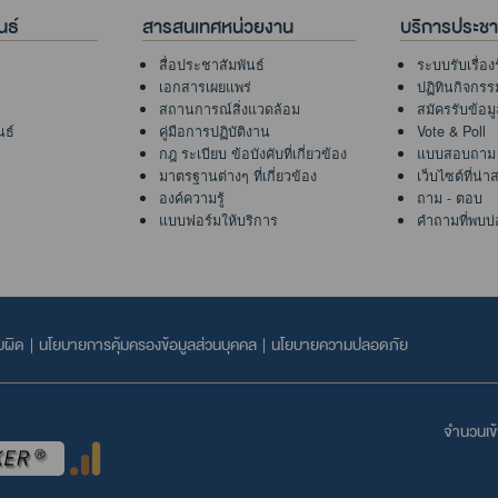
นธ์
สารสนเทศหน่วยงาน
บริการประช
สื่อประชาสัมพันธ์
ระบบรับเรื่อง
เอกสารเผยแพร่
ปฏิทินกิจกรร
สถานการณ์สิ่งแวดล้อม
สมัครรับข้อม
นธ์
คู่มือการปฏิบัติงาน
Vote & Poll
กฎ ระเบียบ ข้อบังคับที่เกี่ยวข้อง
แบบสอบถาม
มาตรฐานต่างๆ ที่เกี่ยวข้อง
เว็บไซต์ที่น่
องค์ความรู้
ถาม - ตอบ
แบบฟอร์มให้บริการ
คำถามที่พบบ่
บผิด
|
นโยบายการคุ้มครองข้อมูลส่วนบุคคล
|
นโยบายความปลอดภัย
จำนวนเข้า