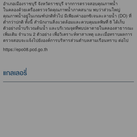
อำเภอเมืองราชบุรี จังหวัดราชบุรี จากการตรวจสอบคุณภาพน้ำ
ในคลองด้วยเครื่องตรวจวัดคุณภาพน้ำภาคสนาม พบว่าส่วนใหญ่
คุณภาพน้ำอยู่ในเกณฑ์ปกติทั่วไป มีเพียงค่าออกซิเจนละลายน้ำ (DO) ที่
ต่ำกว่าปกติ ทั้งนี้ สำนักงานสิ่งแวดล้อมและควบคุมมลพิษที่ 8 ได้เก็บ
ตัวอย่างน้ำบริเวณต้นน้ำ และบริเวณจุดที่พบปลาตายในคลองสาธารณะ
เพิ่มเติม จำนวน 2 ตัวอย่าง เพื่อวิเคราะห์หาสาเหตุ และเมื่อทราบผลการ
ตรวจสอบจะแจ้งไปยังองค์การบริหารส่วนตำบลสามเรือนทราบ ต่อไป
https://epo08.pcd.go.th
แกลเลอรี่