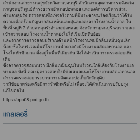
สำนักงานสาธารณสุขจังหวัดกาญจนบุรี สำนักงานอุตสาหกรรมจังหวัด
กาญจนบุรี ศูนย์ดำรงธรรมอำเภอบ่อพลอย และองค์การบริหารส่วน
ตำบลหลุมรัง ตรวจสอบข้อเท็จจริงตามที่มีประชาชนร้องเรียนว่าได้รับ
ความเดือดร้อนปัญหากลิ่นเหม็นและฝุ่นละอองจากโรงงานน้ำตาล ใน
พื้นที่ หมู่ที่ 7 ตำบลหลุมรังอำเภอบ่อพลอย จังหวัดกาญจนบุรี พบว่า ขณะ
เข้าตรวจสอบ โรงงานน้ำตาลยังไม่ได้เริ่มเปิดหีบอ้อย
และจากการตรวจสอบบริเวณด้านหน้าโรงงานพบมีกลิ่นเหม็นฉุนเล็ก
น้อย ซึ่งในบริเวณพื้นที่โรงงานน้ำตาลยังมีโรงงานผลิตเอทานอล และ
โรงไฟฟ้าชีวมวล ตั้งอยู่ในพื้นที่เดียวกัน จึงได้ดำเนินการตรวจสอบเพิ่ม
เติม
ซึ่งจากตรวจสอบพบว่า มีกลิ่นเหม็นฉุนในบริเวณใกล้เคียงกับโรงงานเอ
ทานอล ทั้งนี้ คณะผู้ตรวจสอบจึงมีข้อเสนอแนะให้โรงงานผลิตเอทานอล
สำรวจตรวจสอบกระบวนการผลิตและบ่อเก็บกักวัตถุดิบ
ว่ามีข้อบกพร่องหรือมีการรั่วซึมหรือไม่ เพื่อจะได้ดำเนินการปรับปรุง
แก้ไขต่อไป
https://epo08.pcd.go.th
แกลเลอรี่