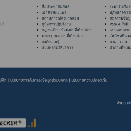
สื่อประชาสัมพันธ์
ระบบรับเรื่อง
เอกสารเผยแพร่
ปฏิทินกิจกรร
สถานการณ์สิ่งแวดล้อม
สมัครรับข้อม
นธ์
คู่มือการปฏิบัติงาน
Vote & Poll
กฎ ระเบียบ ข้อบังคับที่เกี่ยวข้อง
แบบสอบถาม
มาตรฐานต่างๆ ที่เกี่ยวข้อง
เว็บไซต์ที่น่
องค์ความรู้
ถาม - ตอบ
แบบฟอร์มให้บริการ
คำถามที่พบบ่
บผิด
|
นโยบายการคุ้มครองข้อมูลส่วนบุคคล
|
นโยบายความปลอดภัย
จำนวนเข้า