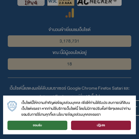
จำนวนเข้าเยี่ยมชมเว็บไซต์
3,178,731
ขณะนี้มีผู้ออนไลน์อยู่
18
เว็บไซต์นี้แสดงผลได้ดีบนเบราเซอร์
Google Chrome
Firefox
Safari
และ
Internet Explorer
เวอร์ชั่น 10 ขึ้นไป
เว็บไซต์นี้ให้ความสำคัญต่อข้อมูลส่วนบุคคล เพื่อให้ท่านได้รับประสบการณ์ที่ดีบน
© 2559 สงวนลิขสิทธิ์ตามพระราชบัญญัติลิขสิทธิ์โดย สำนักงานสิ่ง
เว็บไซต์ของเรา หากท่านใช้บริการเว็บไซต์นี้ โดยไม่มีการปรับตั้งค่าใดๆแสดงว่าท่าน
แวดล้อมและควบคุมมลพิษที่ 8
ยอมรับการใช้งานคุกกี้และนโยบายข้อมูลส่วนบุคคลของเรา
126 ถนนสมบูรณ์กุล ตำบลหน้าเมือง อำเภอเมือง จังหวัดราชบุรี 70000
ยอมรับ
ปฏิเสธ
โทรศัพท์ :
0-3232-7603
| โทรสาร : - | อีเมล์ :
epo08@pcd.go.th