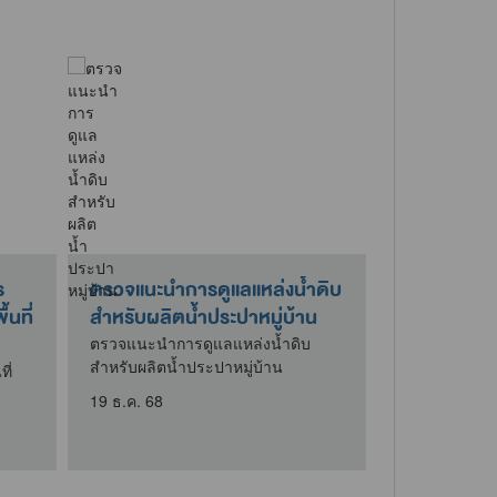
ร
ตรวจแนะนำการดูแลแหล่งน้ำดิบ
กิจกรรมบริ
นที่
สำหรับผลิตน้ำประปาหมู่บ้าน
ใต้โครงการบ
เพื่อจัดทำขา
ตรวจแนะนำการดูแลแหล่งน้ำดิบ
สำหรับผลิตน้ำประปาหมู่บ้าน
ี่
ที่นำฝาอะลูมิ
โครงการบริจาค
19 ธ.ค. 68
ขาเทียมพระร
9 เม.ย. 69