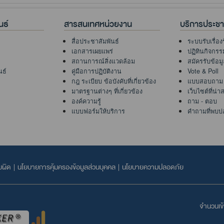
นธ์
สารสนเทศหน่วยงาน
บริการประช
สื่อประชาสัมพันธ์
ระบบรับเรื่อง
เอกสารเผยแพร่
ปฏิทินกิจกรร
สถานการณ์สิ่งแวดล้อม
สมัครรับข้อม
นธ์
คู่มือการปฏิบัติงาน
Vote & Poll
กฎ ระเบียบ ข้อบังคับที่เกี่ยวข้อง
แบบสอบถาม
มาตรฐานต่างๆ ที่เกี่ยวข้อง
เว็บไซต์ที่น่
องค์ความรู้
ถาม - ตอบ
แบบฟอร์มให้บริการ
คำถามที่พบบ่
บผิด
|
นโยบายการคุ้มครองข้อมูลส่วนบุคคล
|
นโยบายความปลอดภัย
จำนวนเข้า