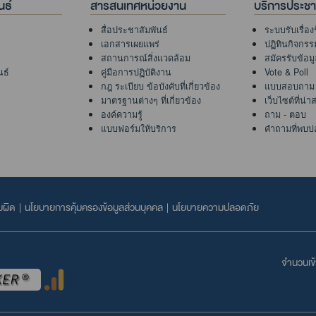
นธ์
สารสนเทศหน่วยงาน
บริการประช
สื่อประชาสัมพันธ์
ระบบรับเรื่อง
เอกสารเผยแพร่
ปฏิทินกิจกรร
สถานการณ์สิ่งแวดล้อม
สมัครรับข้อม
นธ์
คู่มือการปฏิบัติงาน
Vote & Poll
กฎ ระเบียบ ข้อบังคับที่เกี่ยวข้อง
แบบสอบถาม
มาตรฐานต่างๆ ที่เกี่ยวข้อง
เว็บไซต์ที่น่
องค์ความรู้
ถาม - ตอบ
แบบฟอร์มให้บริการ
คำถามที่พบบ่
บผิด
|
นโยบายการคุ้มครองข้อมูลส่วนบุคคล
|
นโยบายความปลอดภัย
จำนวนเข้า