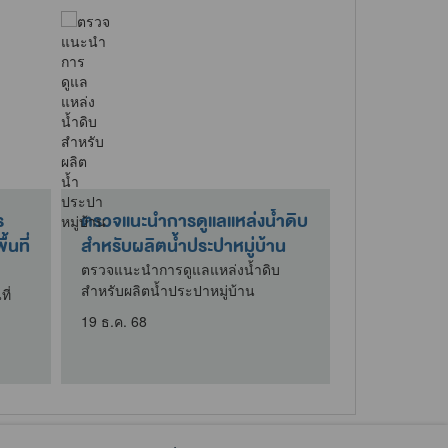
ร
ตรวจแนะนำการดูแลแหล่งน้ำดิบ
กิจกรรมบริ
นที่
สำหรับผลิตน้ำประปาหมู่บ้าน
ใต้โครงการบ
เพื่อจัดทำขา
ตรวจแนะนำการดูแลแหล่งน้ำดิบ
สำหรับผลิตน้ำประปาหมู่บ้าน
ี่
ที่นำฝาอะลูมิ
โครงการบริจาค
19 ธ.ค. 68
ขาเทียมพระร
9 เม.ย. 69