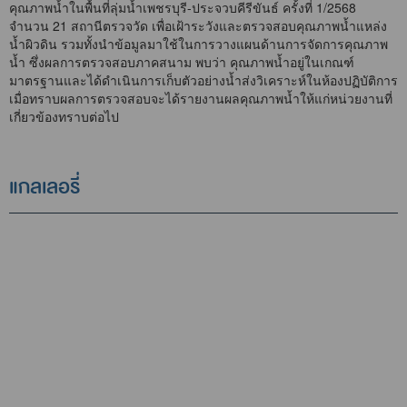
คุณภาพน้ำในพื้นที่ลุ่มน้ำเพชรบุรี-ประจวบคีรีขันธ์ ครั้งที่ 1/2568
จำนวน 21 สถานีตรวจวัด เพื่อเฝ้าระวังและตรวจสอบคุณภาพน้ำแหล่ง
น้ำผิวดิน รวมทั้งนำข้อมูลมาใช้ในการวางแผนด้านการจัดการคุณภาพ
น้ำ ซึ่งผลการตรวจสอบภาคสนาม พบว่า คุณภาพน้ำอยู่ในเกณฑ์
มาตรฐานและได้ดำเนินการเก็บตัวอย่างน้ำส่งวิเคราะห์ในห้องปฏิบัติการ
เมื่อทราบผลการตรวจสอบจะได้รายงานผลคุณภาพน้ำให้แก่หน่วยงานที่
เกี่ยวข้องทราบต่อไป
แกลเลอรี่