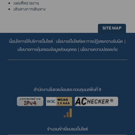
แผนที่หน่วยงาน
เส้นทางการเดินทาง
SITE MAP
เงื่อนไขการให้บริการเว็บไซต์ :
นโยบายเว็บไซต์และการปฏิเสธความรับผิด
|
นโยบายการคุ้มครองข้อมูลส่วนบุคคล
|
นโยบายความปลอดภัย
สำนักงานสิ่งแวดล้อมและควบคุมมลพิษที่ 8
จำนวนเข้าเยี่ยมชมเว็บไซต์