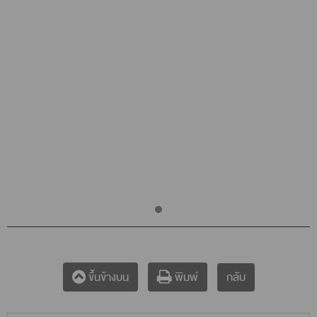
กลับ
ขึ้นข้างบน
พิมพ์