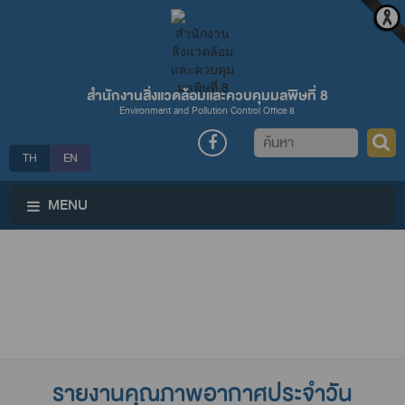
สำนักงานสิ่งแวดล้อมและควบคุมมลพิษที่ 8
Environment and Pollution Control Office 8
ค้นหา
TH
EN
MENU
รายงานคุณภาพอากาศประจำวัน