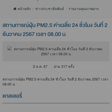
หน้าหลัก
ข่าวประชาสัมพันธ์
รายงานคุณภาพอากาศประจำ
สถานการณ์ฝุ่น PM2.5 ค่าเฉลี่ย 24 ชั่วโมง วันที่ 2
ธันวาคม 2567 เวลา 08.00 น
2 ธ.ค. 67
อ่าน 317 ครั้ง
สถานการณ์ฝุ่น PM2.5 ค่าเฉลี่ย 24 ชั่วโมง วันที่ 2 ธันวาคม 2567 เวลา
08.00 น
แกลเลอรี่