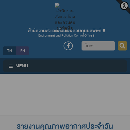
สำนักงานสิ่งแวดล้อมและควบคุมมลพิษที่ 8
Environment and Pollution Control Office 8
ค้นหา
TH
EN
MENU
รายงานคุณภาพอากาศประจำวัน