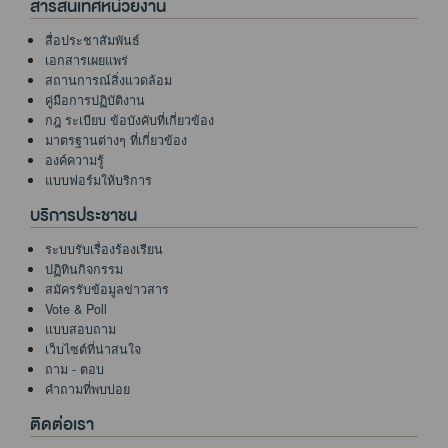
สารสนเทศหน่วยงาน
สื่อประชาสัมพันธ์
เอกสารเผยแพร่
สถานการณ์สิ่งแวดล้อม
คู่มือการปฏิบัติงาน
กฎ ระเบียบ ข้อบังคับที่เกี่ยวข้อง
มาตรฐานต่างๆ ที่เกี่ยวข้อง
องค์ความรู้
แบบฟอร์มให้บริการ
บริการประชาชน
ระบบรับเรื่องร้องเรียน
ปฏิทินกิจกรรม
สมัครรับข้อมูลข่าวสาร
Vote & Poll
แบบสอบถาม
เว็บไซต์ที่น่าสนใจ
ถาม - ตอบ
คำถามที่พบบ่อย
ติดต่อเรา