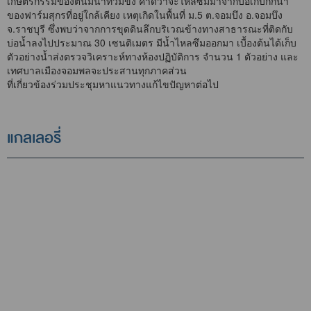
เกษตรกรรมของตนมีน้ำท่วมขัง คาดว่าจะไหลซึมมาจากบ่อเก็บกักน้ำ
ของฟาร์มสุกรที่อยู่ใกล้เคียง เหตุเกิดในพื้นที่ ม.5 ต.จอมบึง อ.จอมบึง
จ.ราชบุรี ซึ่งพบว่าจากการขุดดินลึกบริเวณข้างทางสาธารณะที่ติดกับ
บ่อน้ำลงไปประมาณ 30 เซนติเมตร มีน้ำไหลซึมออกมา เบื้องต้นได้เก็บ
ตัวอย่างน้ำส่งตรวจวิเคราะห์ทางห้องปฏิบัติการ จำนวน 1 ตัวอย่าง และ
เทศบาลเมืองจอมพลจะประสานทุกภาคส่วน
ที่เกี่ยวข้องร่วมประชุมหาแนวทางแก้ไขปัญหาต่อไป
แกลเลอรี่