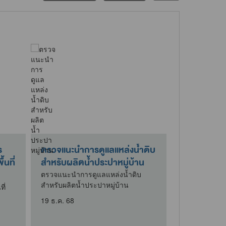
ร
ตรวจแนะนำการดูแลแหล่งน้ำดิบ
กิจกรรมบริ
นที่
สำหรับผลิตน้ำประปาหมู่บ้าน
ใต้โครงการบ
เพื่อจัดทำขา
ตรวจแนะนำการดูแลแหล่งน้ำดิบ
สำหรับผลิตน้ำประปาหมู่บ้าน
ี่
ที่นำฝาอะลูมิ
โครงการบริจาค
19 ธ.ค. 68
ขาเทียมพระร
9 เม.ย. 69