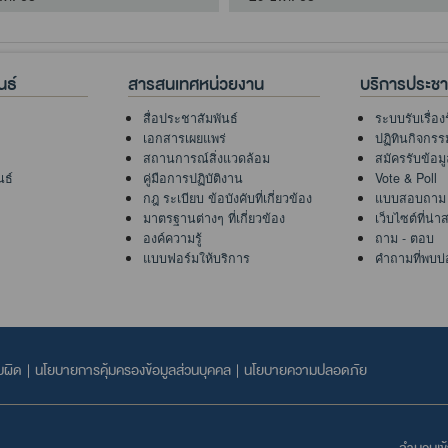
นธ์
สารสนเทศหน่วยงาน
บริการประช
สื่อประชาสัมพันธ์
ระบบรับเรื่อง
เอกสารเผยแพร่
ปฏิทินกิจกรร
สถานการณ์สิ่งแวดล้อม
สมัครรับข้อม
นธ์
คู่มือการปฏิบัติงาน
Vote & Poll
กฎ ระเบียบ ข้อบังคับที่เกี่ยวข้อง
แบบสอบถาม
มาตรฐานต่างๆ ที่เกี่ยวข้อง
เว็บไซต์ที่น่
องค์ความรู้
ถาม - ตอบ
แบบฟอร์มให้บริการ
คำถามที่พบบ่
บผิด
|
นโยบายการคุ้มครองข้อมูลส่วนบุคคล
|
นโยบายความปลอดภัย