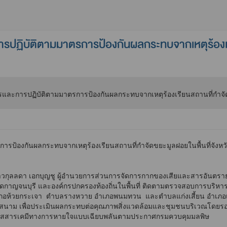
ฏิบัติตามมาตรการป้องกันผลกระทบจากเหตุร้องเรี
ป้องกันผลกระทบจากเหตุร้องเรียนสถานที่กำจัดขยะมูลฝอยในพื้นที่จังหว
ลลดา เอกบุญชู ผู้อำนวยการส่วนการจัดการกากของเสียและสารอันตราย พร
หวัดกาญจนบุรี และองค์กรปกครองท้องถิ่นในพื้นที่ ติดตามตรวจสอบการบร
 อำเภอห้วยกระเจา ตำบลรางหวาย อำเภอพนมทวน และตำบลแก่งเสี้ยน อำเภอเม
คสนาม เพื่อประเมินผลกระทบต่อคุณภาพสิ่งแวดล้อมและชุมชนบริเวณโดย
มผัสสารเคมีทางการหายใจแบบเฉียบพลันตามประกาศกรมควบคุมมลพิษ