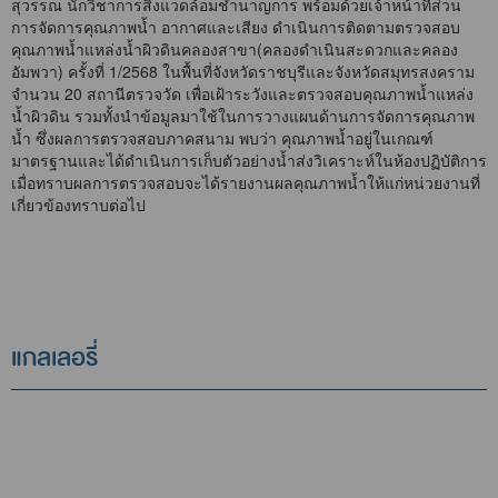
สุวรรณ นักวิชาการสิ่งแวดล้อมชำนาญการ พร้อมด้วยเจ้าหน้าที่ส่วน
การจัดการคุณภาพน้ำ อากาศและเสียง ดำเนินการติดตามตรวจสอบ
คุณภาพน้ำแหล่งน้ำผิวดินคลองสาขา(คลองดำเนินสะดวกและคลอง
อัมพวา) ครั้งที่ 1/2568 ในพื้นที่จังหวัดราชบุรีและจังหวัดสมุทรสงคราม
จำนวน 20 สถานีตรวจวัด เพื่อเฝ้าระวังและตรวจสอบคุณภาพน้ำแหล่ง
น้ำผิวดิน รวมทั้งนำข้อมูลมาใช้ในการวางแผนด้านการจัดการคุณภาพ
น้ำ ซึ่งผลการตรวจสอบภาคสนาม พบว่า คุณภาพน้ำอยู่ในเกณฑ์
มาตรฐานและได้ดำเนินการเก็บตัวอย่างน้ำส่งวิเคราะห์ในห้องปฏิบัติการ
เมื่อทราบผลการตรวจสอบจะได้รายงานผลคุณภาพน้ำให้แก่หน่วยงานที่
เกี่ยวข้องทราบต่อไป
แกลเลอรี่