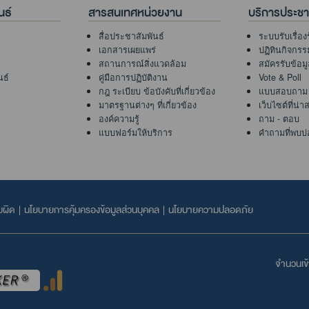
นธ์
สารสนเทศหน่วยงาน
บริการประช
สื่อประชาสัมพันธ์
ระบบรับเรื่อง
เอกสารเผยแพร่
ปฏิทินกิจกรร
สถานการณ์สิ่งแวดล้อม
สมัครรับข้อม
นธ์
คู่มือการปฏิบัติงาน
Vote & Poll
กฎ ระเบียบ ข้อบังคับที่เกี่ยวข้อง
แบบสอบถาม
มาตรฐานต่างๆ ที่เกี่ยวข้อง
เว็บไซต์ที่น่
องค์ความรู้
ถาม - ตอบ
แบบฟอร์มให้บริการ
คำถามที่พบบ่
บผิด
|
นโยบายการคุ้มครองข้อมูลส่วนบุคคล
|
นโยบายความปลอดภัย
จำนวนเข้า