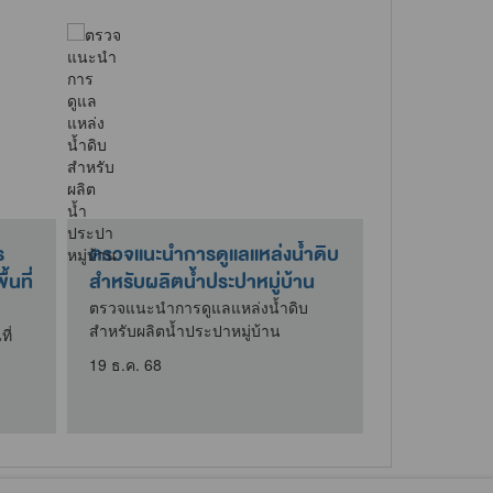
ร
ตรวจแนะนำการดูแลแหล่งน้ำดิบ
กิจกรรมบริ
นที่
สำหรับผลิตน้ำประปาหมู่บ้าน
ใต้โครงการบ
เพื่อจัดทำขา
ตรวจแนะนำการดูแลแหล่งน้ำดิบ
สำหรับผลิตน้ำประปาหมู่บ้าน
ี่
ที่นำฝาอะลูมิ
โครงการบริจาค
19 ธ.ค. 68
ขาเทียมพระร
9 เม.ย. 69