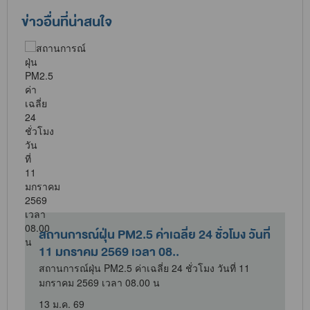
ข่าวอื่นที่น่าสนใจ
่
สถานการณ์ฝุ่น PM2.5 ค่าเฉลี่ย 24 ชั่วโมง วันที่
11 มกราคม 2569 เวลา 08..
สถานการณ์ฝุ่น PM2.5 ค่าเฉลี่ย 24 ชั่วโมง วันที่ 11
มกราคม 2569 เวลา 08.00 น
13 ม.ค. 69