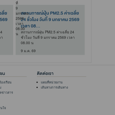
ลี่ย
สถานการณ์ฝุ่น PM2.5 ค่าเฉลี่ย
สถานการณ์ฝุ
2569
24 ชั่วโมง วันที่ 9 มกราคม 2569
24 ชั่วโมง ว
เวลา 08...
2569 เวลา 
24
สถานการณ์ฝุ่น PM2.5 ค่าเฉลี่ย 24
สถานการณ์ฝุ่น
ลา
ชั่วโมง วันที่ 9 มกราคม 2569 เวลา
ชั่วโมง วันที
08.00 น
08.00 น
9 ม.ค. 69
13 ม.ค. 69
าชน
ติดต่อเรา
ร้องเรียน
แผนที่หน่วยงาน
ม
เส้นทางการเดินทาง
ูลข่าวสาร
าสนใจ