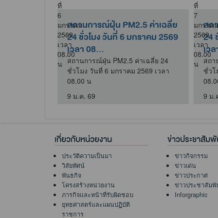
5 ค่าเฉลี่ย
สถานการณ์ฝุ่น PM2.5 ค่าเฉลี่ย
สถา
0 มกราคม
24 ชั่วโมง วันที่ 6 มกราคม 2569
24 ช
เวลา 08...
เวลา
่าเฉลี่ย 24
สถานการณ์ฝุ่น PM2.5 ค่าเฉลี่ย 24
สถาน
คม 2569 เวลา
ชั่วโมง วันที่ 6 มกราคม 2569 เวลา
ชั่ว
08.00 น
08.0
9 ม.ค. 69
9 ม.
เกี่ยวกับหน่วยงาน
ข่าวประชาสัมพั
ประวัติความเป็นมา
ข่าวกิจกรรม
วิสัยทัศน์
ข่าวเด่น
พันธกิจ
ข่าวประกาศ
โครงสร้างหน่วยงาน
ข่าวประชาสัมพั
ภารกิจและหน้าที่รับผิดชอบ
Inforgraphic
ยุทธศาสตร์และแผนปฏิบัติ
ราชการ