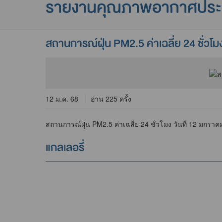
รายงานคุณภาพอากาศประ
สถานการณ์ฝุ่น PM2.5 ค่าเฉลี่ย 24 ชั่วโ
12 ม.ค. 68
อ่าน 225 ครั้ง
สถานการณ์ฝุ่น PM2.5 ค่าเฉลี่ย 24 ชั่วโมง วันที่ 12 มกรา
แกลเลอรี่