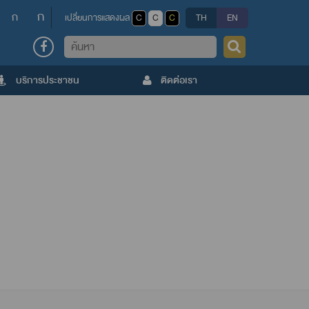
ก
ก
เปลี่ยนการแสดงผล
C
C
C
TH
EN
ค้นหา
บริการประชาชน
ติดต่อเรา