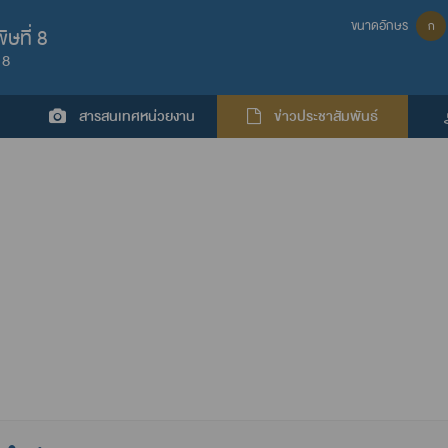
ขนาดอักษร
ก
ษที่ 8
 8
สารสนเทศหน่วยงาน
ข่าวประชาสัมพันธ์