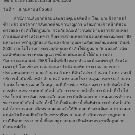
ใต้ดิน ประจำปีงบประมาณ พ.ศ. 2568
วันที่ 4 - 6 กุมภาพันธ์ 2568
สำนักงานสิ่งแวดล้อมและควบคุมมลพิษที่ 8 โดย นายธีรศาสตร์
ช้างปลิว นักวิชาการสิ่งแวดล้อมชำนาญการ พร้อมด้วยเจ้าหน้าที่ส่วน
ตรวจและบังคับใช้กฎหมาย ร่วมกับคณะทำงานติดตามตรวจสอบแหล่ง
กำเนิดมลพิษจังหวัดเพชรบุรี ตรวจสอบแหล่งกำเนิดมลพิษตามมาตรา 69
แห่งพระราชบัญญัติส่งเสริม และรักษาคุณภาพสิ่งแวดล้อมแห่งชาติพ.ศ.
2535 ภายใต้โครงการตรวจสอบและบังคับใช้กฎหมายกับแหล่งกำเนิด
มลพิษที่ส่งผลกระทบต่อคุณภาพน้ำผิวดินและน้ำใต้ดิน ประจำ
ปีงบประมาณ พ.ศ. 2568 ในพื้นที่เป้าหมายอำเภอเมืองเพชรบุรี จังหวัด
เพชรบุรี โดยเข้าตรวจสอบแหล่งกำเนิดมลพิษ ประเภทอาคารบาง
ประเภทและบางขนาด จำนวน 5 แห่ง ที่ดินจัดสรร จำนวน 1 แห่ง สถานี
บริการน้ำมันเชื้อเพลิง จำนวน 2 แห่ง และโรงงานอุตสาหกรรม จำนวน
1 แห่ง โดยตรวจสอบใบอนุญาตที่เกี่ยวข้อง ชนิดของระบบบำบัดน้ำเสีย
การทำงานของระบบบำบัดน้ำเสีย การระบายน้ำทิ้ง การนำน้ำทิ้งไปใช้
ประโยชน์ การจัดการของเสีย และการบันทึกและรายงานผลการทำงาน
ของระบบบำบัดน้ำเสีย ทั้งนี้ ได้เก็บตัวอย่างน้ำทิ้งที่ผ่านการบำบัดน้ำเสีย
แล้วไปตรวจสอบ เมื่อทราบผลจะแจ้งให้กับคณะทำงานติดตามตรวจสอบ
แหล่งกำเนิดมลพิษจังหวัดเพชรบุรีทราบ และดำเนินการทางกฎหมาย
กรณีที่พบการระบายน้ำทิ้งออกสู่ภายนอก เกินค่ามาตรฐานที่กฎหมาย
กำหนดต่อไป