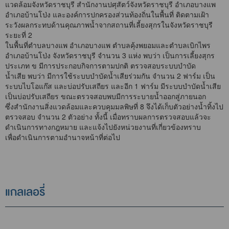
แวดล้อมจังหวัดราชบุรี สำนักงานปศุสัตว์จังหวัดราชบุรี อำเภอบางแพ
อำเภอบ้านโป่ง และองค์การปกครองส่วนท้องถิ่นในพื้นที่ ติดตามเฝ้า
ระวังผลกระทบด้านคุณภาพน้ำจากสถานที่เลี้ยงสุกรในจังหวัดราชบุรี
ระยะที่ 2
ในพื้นที่ตำบลบางแพ อำเภอบางแพ ตำบลคุ้งพยอมและตำบลเบิกไพร
อำเภอบ้านโป่ง จังหวัดราชบุรี จำนวน 3 แห่ง พบว่า เป็นการเลี้ยงสุกร
ประเภท ข มีการประกอบกิจการตามปกติ ตรวจสอบระบบบำบัด
น้ำเสีย พบว่า มีการใช้ระบบบำบัดน้ำเสียร่วมกัน จำนวน 2 ฟาร์ม เป็น
ระบบไบโอแก๊ส และบ่อปรับเสถียร และอีก 1 ฟาร์ม มีระบบบำบัดน้ำเสีย
เป็นบ่อปรับเสถียร ขณะตรวจสอบพบมีการระบายน้ำออกสู่ภายนอก
ซึ่งสำนักงานสิ่งแวดล้อมและควบคุมมลพิษที่ 8 จึงได้เก็บตัวอย่างน้ำทิ้งไป
ตรวจสอบ จำนวน 2 ตัวอย่าง ทั้งนี้ เมื่อทราบผลการตรวจสอบแล้วจะ
ดำเนินการทางกฎหมาย และแจ้งไปยังหน่วยงานที่เกี่ยวข้องทราบ
เพื่อดำเนินการตามอำนาจหน้าที่ต่อไป
แกลเลอรี่