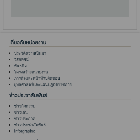
เกี่ยวกับหน่วยงาน
ประวัติความเป็นมา
วิสัยทัศน์
พันธกิจ
โครงสร้างหน่วยงาน
ภารกิจและหน้าที่รับผิดชอบ
ยุทธศาสตร์และแผนปฏิบัติราชการ
ข่าวประชาสัมพันธ์
ข่าวกิจกรรม
ข่าวเด่น
ข่าวประกาศ
ข่าวประชาสัมพันธ์
Inforgraphic