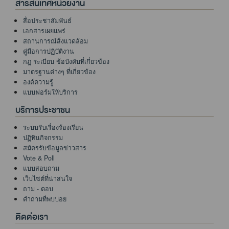
สารสนเทศหน่วยงาน
สื่อประชาสัมพันธ์
เอกสารเผยแพร่
สถานการณ์สิ่งแวดล้อม
คู่มือการปฏิบัติงาน
กฎ ระเบียบ ข้อบังคับที่เกี่ยวข้อง
มาตรฐานต่างๆ ที่เกี่ยวข้อง
องค์ความรู้
แบบฟอร์มให้บริการ
บริการประชาชน
ระบบรับเรื่องร้องเรียน
ปฏิทินกิจกรรม
สมัครรับข้อมูลข่าวสาร
Vote & Poll
แบบสอบถาม
เว็บไซต์ที่น่าสนใจ
ถาม - ตอบ
คำถามที่พบบ่อย
ติดต่อเรา