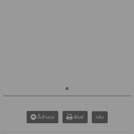
กลับ
ขึ้นข้างบน
พิมพ์