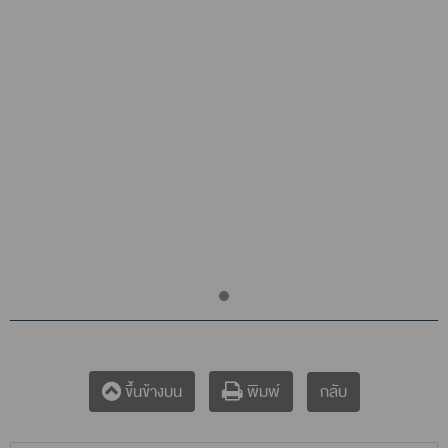
กลับ
ขึ้นข้างบน
พิมพ์