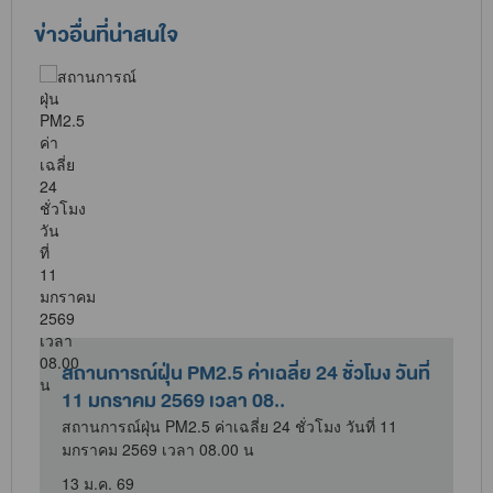
ข่าวอื่นที่น่าสนใจ
่
สถานการณ์ฝุ่น PM2.5 ค่าเฉลี่ย 24 ชั่วโมง วันที่
11 มกราคม 2569 เวลา 08..
สถานการณ์ฝุ่น PM2.5 ค่าเฉลี่ย 24 ชั่วโมง วันที่ 11
มกราคม 2569 เวลา 08.00 น
13 ม.ค. 69