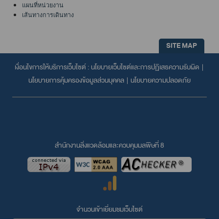
แผนที่หน่วยงาน
เส้นทางการเดินทาง
SITE MAP
เงื่อนไขการให้บริการเว็บไซต์ :
นโยบายเว็บไซต์และการปฏิเสธความรับผิด
|
นโยบายการคุ้มครองข้อมูลส่วนบุคคล
|
นโยบายความปลอดภัย
สำนักงานสิ่งแวดล้อมและควบคุมมลพิษที่ 8
จำนวนเข้าเยี่ยมชมเว็บไซต์