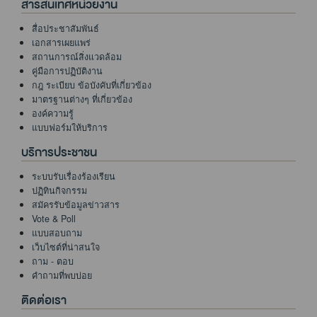
สารสนเทศหน่วยงาน
สื่อประชาสัมพันธ์
เอกสารเผยแพร่
สถานการณ์สิ่งแวดล้อม
คู่มือการปฏิบัติงาน
กฎ ระเบียบ ข้อบังคับที่เกี่ยวข้อง
มาตรฐานต่างๆ ที่เกี่ยวข้อง
องค์ความรู้
แบบฟอร์มให้บริการ
บริการประชาชน
ระบบรับเรื่องร้องเรียน
ปฏิทินกิจกรรม
สมัครรับข้อมูลข่าวสาร
Vote & Poll
แบบสอบถาม
เว็บไซต์ที่น่าสนใจ
ถาม - ตอบ
คำถามที่พบบ่อย
ติดต่อเรา