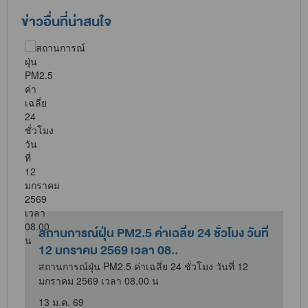
ข่าวอื่นที่น่าสนใจ
่
สถานการณ์ฝุ่น PM2.5 ค่าเฉลี่ย 24 ชั่วโมง วันที่
12 มกราคม 2569 เวลา 08..
สถานการณ์ฝุ่น PM2.5 ค่าเฉลี่ย 24 ชั่วโมง วันที่ 12
มกราคม 2569 เวลา 08.00 น
13 ม.ค. 69