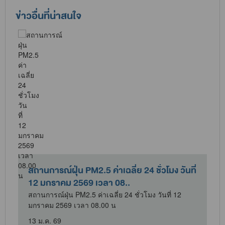
ข่าวอื่นที่น่าสนใจ
โมง วันที่
สถานการณ์ฝุ่น PM2.5 ค่าเฉลี่ย 24 ชั่วโมง วันท
11 มกราคม 2569 เวลา 08..
นที่ 12
สถานการณ์ฝุ่น PM2.5 ค่าเฉลี่ย 24 ชั่วโมง วันที่ 11
มกราคม 2569 เวลา 08.00 น
13 ม.ค. 69