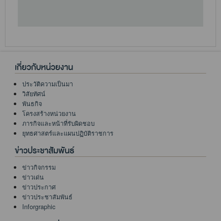
เกี่ยวกับหน่วยงาน
ประวัติความเป็นมา
วิสัยทัศน์
พันธกิจ
โครงสร้างหน่วยงาน
ภารกิจและหน้าที่รับผิดชอบ
ยุทธศาสตร์และแผนปฏิบัติราชการ
ข่าวประชาสัมพันธ์
ข่าวกิจกรรม
ข่าวเด่น
ข่าวประกาศ
ข่าวประชาสัมพันธ์
Inforgraphic