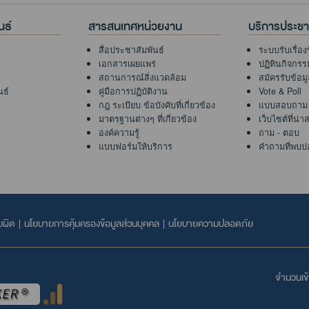
นธ์
สารสนเทศหน่วยงาน
บริการประช
สื่อประชาสัมพันธ์
ระบบรับเรื่อง
เอกสารเผยแพร่
ปฏิทินกิจกรร
สถานการณ์สิ่งแวดล้อม
สมัครรับข้อม
นธ์
คู่มือการปฏิบัติงาน
Vote & Poll
กฎ ระเบียบ ข้อบังคับที่เกี่ยวข้อง
แบบสอบถาม
มาตรฐานต่างๆ ที่เกี่ยวข้อง
เว็บไซต์ที่น่
องค์ความรู้
ถาม - ตอบ
แบบฟอร์มให้บริการ
คำถามที่พบบ่
บผิด
|
นโยบายการคุ้มครองข้อมูลส่วนบุคคล
|
นโยบายความปลอดภัย
จำนวนเข้า