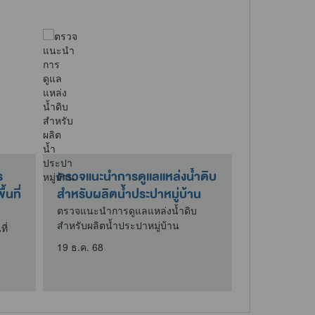
ร
ตรวจแนะนำการดูแลแหล่งน้ำดิบ
กิจกรรมบริ
นที่
สำหรับผลิตน้ำประปาหมู่บ้าน
ใต้โครงการบ
เพื่อจัดทำขา
ตรวจแนะนำการดูแลแหล่งน้ำดิบ
สำหรับผลิตน้ำประปาหมู่บ้าน
ี่
ที่นำฝาอะลูมิ
โครงการบริจาค
19 ธ.ค. 68
ขาเทียมพระร
9 เม.ย. 69