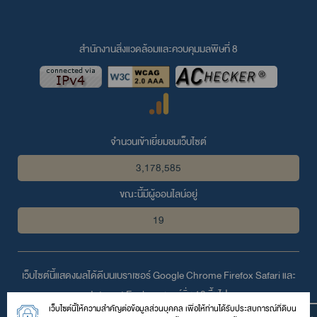
สำนักงานสิ่งแวดล้อมและควบคุมมลพิษที่ 8
จำนวนเข้าเยี่ยมชมเว็บไซต์
3,178,585
ขณะนี้มีผู้ออนไลน์อยู่
19
เว็บไซต์นี้แสดงผลได้ดีบนเบราเซอร์
Google Chrome
Firefox
Safari
และ
Internet Explorer
เวอร์ชั่น 10 ขึ้นไป
เว็บไซต์นี้ให้ความสำคัญต่อข้อมูลส่วนบุคคล เพื่อให้ท่านได้รับประสบการณ์ที่ดีบน
© 2559 สงวนลิขสิทธิ์ตามพระราชบัญญัติลิขสิทธิ์โดย สำนักงานสิ่ง