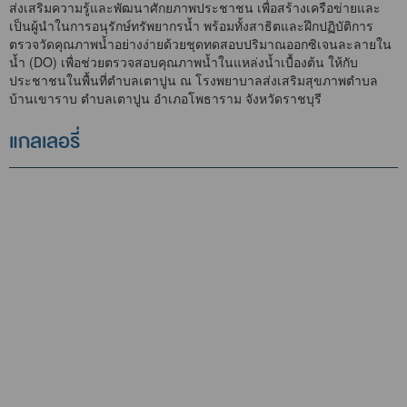
ส่งเสริมความรู้และพัฒนาศักยภาพประชาชน เพื่อสร้างเครือข่ายและ
เป็นผู้นำในการอนุรักษ์ทรัพยากรน้ำ พร้อมทั้งสาธิตและฝึกปฏิบัติการ
ตรวจวัดคุณภาพน้ำอย่างง่ายด้วยชุดทดสอบปริมาณออกซิเจนละลายใน
น้ำ (DO) เพื่อช่วยตรวจสอบคุณภาพน้ำในแหล่งน้ำเบื้องต้น ให้กับ
ประชาชนในพื้นที่ตำบลเตาปูน ณ โรงพยาบาลส่งเสริมสุขภาพตำบล
บ้านเขาราบ ตำบลเตาปูน อำเภอโพธาราม จังหวัดราชบุรี
แกลเลอรี่