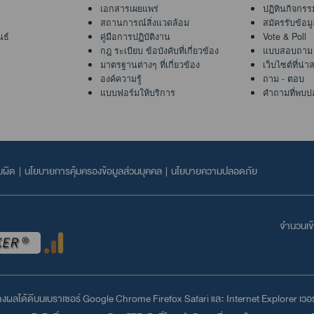
เอกสารเผยแพร่
ปฏิทินกิจกรร
สถานการณ์สิ่งแวดล้อม
สมัครรับข้อม
นธ์
คู่มือการปฏิบัติงาน
Vote & Poll
กฎ ระเบียบ ข้อบังคับที่เกี่ยวข้อง
แบบสอบถาม
มาตรฐานต่างๆ ที่เกี่ยวข้อง
เว็บไซต์ที่น่
องค์ความรู้
ถาม - ตอบ
แบบฟอร์มให้บริการ
คำถามที่พบบ่
บผิด
|
นโยบายการคุ้มครองข้อมูลส่วนบุคคล
|
นโยบายความปลอดภัย
จำนวนเข้า
สดงผลได้ดีบนเบราเซอร์
Google Chrome
Firefox
Safari
และ
Internet Explorer
เวอร์