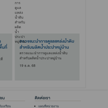
ร
ตรวจแนะนำการดูแลแหล่งน้ำดิบ
กิจกรรมบริ
นที่
สำหรับผลิตน้ำประปาหมู่บ้าน
ใต้โครงการบ
เพื่อจัดทำขา
ตรวจแนะนำการดูแลแหล่งน้ำดิบ
สำหรับผลิตน้ำประปาหมู่บ้าน
ี่
ที่นำฝาอะลูมิ
โครงการบริจาค
19 ธ.ค. 68
ขาเทียมพระร
9 เม.ย. 69
าชน
ติดต่อเรา
ร้องเรียน
แผนที่หน่วยงาน