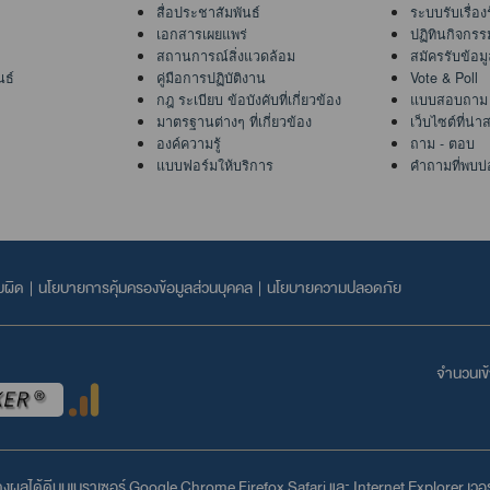
สื่อประชาสัมพันธ์
ระบบรับเรื่อง
เอกสารเผยแพร่
ปฏิทินกิจกรร
สถานการณ์สิ่งแวดล้อม
สมัครรับข้อม
นธ์
คู่มือการปฏิบัติงาน
Vote & Poll
กฎ ระเบียบ ข้อบังคับที่เกี่ยวข้อง
แบบสอบถาม
มาตรฐานต่างๆ ที่เกี่ยวข้อง
เว็บไซต์ที่น่
องค์ความรู้
ถาม - ตอบ
แบบฟอร์มให้บริการ
คำถามที่พบบ่
บผิด
|
นโยบายการคุ้มครองข้อมูลส่วนบุคคล
|
นโยบายความปลอดภัย
จำนวนเข้า
สดงผลได้ดีบนเบราเซอร์
Google Chrome
Firefox
Safari
และ
Internet Explorer
เวอร์