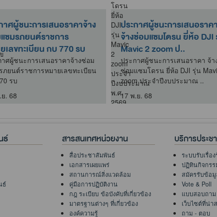
กาศผู้ชนะการเสนอราคาจ้าง
ประกาศผู้ชนะการเสนอราค
มแซมรภยนต์ราชการ
จ้างซ่อมแซมโดรน ยี่ห้อ DJI ร
ยเลขทะเบียน กบ 770 รบ
Mavic 2 zoom ป..
าศผู้ชนะการเสนอราคาจ้างซ่อม
ประกาศผู้ชนะการเสนอราคา จ้า
รภยนต์ราชการหมายเลขทะเบียน
ซ่อมแซมโดรน ยี่ห้อ DJI รุ่น Mav
70 รบ
zoom ประจำปีงบประมาณ ..
.ย. 68
17 พ.ย. 68
นธ์
สารสนเทศหน่วยงาน
บริการประช
สื่อประชาสัมพันธ์
ระบบรับเรื่อง
เอกสารเผยแพร่
ปฏิทินกิจกรร
สถานการณ์สิ่งแวดล้อม
สมัครรับข้อม
นธ์
คู่มือการปฏิบัติงาน
Vote & Poll
กฎ ระเบียบ ข้อบังคับที่เกี่ยวข้อง
แบบสอบถาม
มาตรฐานต่างๆ ที่เกี่ยวข้อง
เว็บไซต์ที่น่
องค์ความรู้
ถาม - ตอบ