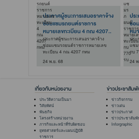
นอราคา ซื้อ
ประกาศผู้ชนะการเสนอราคาจ้าง
ประ
ประจำ
ซ่อมแซมรถยนต์ราชการ
ซ่อ
2569
หมายเลขทะเบียน 4 กณ 4207..
หมา
าคา ซื้อวัสดุ
ประกาศผู้ชนะการเสนอราคาจ้าง
ประก
งบประมาณ พ.ศ.
ซ่อมแซมรถยนต์ราชการหมายเลข
แซม
ทะเบียน 4 กณ 4207 กทม
กบ 7
24 พ.ย. 68
24 พ
เกี่ยวกับหน่วยงาน
ข่าวประชาสัมพั
ประวัติความเป็นมา
ข่าวกิจกรรม
วิสัยทัศน์
ข่าวเด่น
พันธกิจ
ข่าวประกาศ
โครงสร้างหน่วยงาน
ข่าวประชาสัมพั
ภารกิจและหน้าที่รับผิดชอบ
Inforgraphic
ยุทธศาสตร์และแผนปฏิบัติ
ราชการ